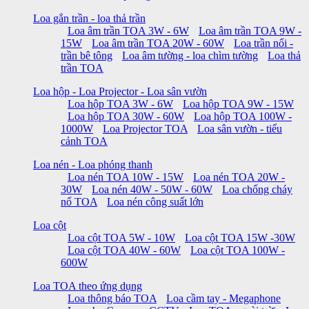
Loa gắn trần - loa thả trần
Loa âm trần TOA 3W - 6W
Loa âm trần TOA 9W -
15W
Loa âm trần TOA 20W - 60W
Loa trần nổi -
trần bê tông
Loa âm tường - loa chìm tường
Loa thả
trần TOA
Loa hộp - Loa Projector - Loa sân vườn
Loa hộp TOA 3W - 6W
Loa hộp TOA 9W - 15W
Loa hộp TOA 30W - 60W
Loa hộp TOA 100W -
1000W
Loa Projector TOA
Loa sân vườn - tiểu
cảnh TOA
Loa nén - Loa phóng thanh
Loa nén TOA 10W - 15W
Loa nén TOA 20W -
30W
Loa nén 40W - 50W - 60W
Loa chống cháy
nổ TOA
Loa nén công suất lớn
Loa cột
Loa cột TOA 5W - 10W
Loa cột TOA 15W -30W
Loa cột TOA 40W - 60W
Loa cột TOA 100W -
600W
Loa TOA theo ứng dụng
Loa thông báo TOA
Loa cầm tay - Megaphone