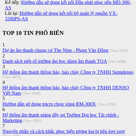
Kế tiếp :
Hướng dẫn sử dụng kết nối Đầu phát nhạc nền MD-300-
AS
Lùi lại :
Hướng dẫn sử dụng kết nối bộ quản lý nguồn VX-
3200PS-AS
TOP 10 TIN PHỔ BIẾN
1
Dự án âm thanh chung cư The Nine - Phạm Văn Đồng
(View:5031)
2
Danh sách một số trường đại học dùng âm thanh TOA
(View:4698)
3
Hệ thống âm thanh thông báo, báo cháy Công ty TNHH Sumidenso
(View:4675)
4
Hệ thống âm thanh thông báo, báo cháy Công ty TNHH DENSO
Việt Nam
(View:4560)
5
Hướng dẫn sử dụng micro chọn vùng RM-300X
(View:4390)
6
Hệ thống âm thanh giảng dậy tại Trường Đại học Tài chính -
Marketing
(View:4383)
7
Nguyên nhân và cách khắc phục hiện tượng loa bị kêu loẹt xoẹt