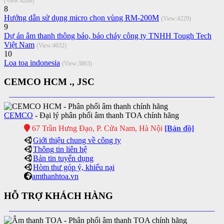
(View:4288)
8
Hướng dẫn sử dụng micro chọn vùng RM-200M
(View:4229)
9
Dự án âm thanh thông báo, báo cháy công ty TNHH Tough Tech
Việt Nam
(View:4032)
10
Loa toa indonesia
(View:3863)
CEMCO HCM ., JSC
CEMCO
- Đại lý phân phối âm thanh TOA chính hãng
67 Trần Hưng Đạo, P. Cửa Nam, Hà Nội
[Bản đồ]
Giới thiệu chung về công ty
Thông tin liên hệ
Bản tin tuyển dụng
Hòm thư góp ý, khiếu nại
amthanhtoa.vn
HỖ TRỢ KHÁCH HÀNG