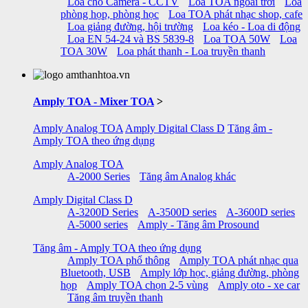
Loa cho Camera - CCTV
Loa TOA ngoài trời
Loa
phòng họp, phòng học
Loa TOA phát nhạc shop, cafe
Loa giảng đường, hội trường
Loa kéo - Loa di động
Loa EN 54-24 và BS 5839-8
Loa TOA 50W
Loa
TOA 30W
Loa phát thanh - Loa truyền thanh
Amply TOA - Mixer TOA
>
Amply Analog TOA
Amply Digital Class D
Tăng âm -
Amply TOA theo ứng dụng
Amply Analog TOA
A-2000 Series
Tăng âm Analog khác
Amply Digital Class D
A-3200D Series
A-3500D series
A-3600D series
A-5000 series
Amply - Tăng âm Prosound
Tăng âm - Amply TOA theo ứng dụng
Amply TOA phổ thông
Amply TOA phát nhạc qua
Bluetooth, USB
Amply lớp học, giảng đường, phòng
họp
Amply TOA chọn 2-5 vùng
Amply oto - xe car
Tăng âm truyền thanh