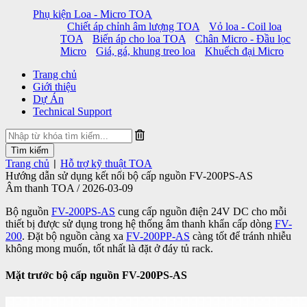
Phụ kiện Loa - Micro TOA
Chiết áp chỉnh âm lượng TOA
Vỏ loa - Coil loa
TOA
Biến áp cho loa TOA
Chân Micro - Đầu lọc
Micro
Giá, gá, khung treo loa
Khuếch đại Micro
Trang chủ
Giới thiệu
Dự Án
Technical Support
Trang chủ
Hỗ trợ kỹ thuật TOA
|
Hướng dẫn sử dụng kết nối bộ cấp nguồn FV-200PS-AS
Âm thanh TOA / 2026-03-09
Bộ nguồn
FV-200PS-AS
cung cấp nguồn điện 24V DC cho mỗi
thiết bị được sử dụng trong hệ thống âm thanh khẩn cấp dòng
FV-
200
. Đặt bộ nguồn càng xa
FV-200PP-AS
càng tốt để tránh nhiễu
không mong muốn, tốt nhất là đặt ở đáy tủ rack.
Mặt trước bộ cấp nguồn FV-200PS-AS