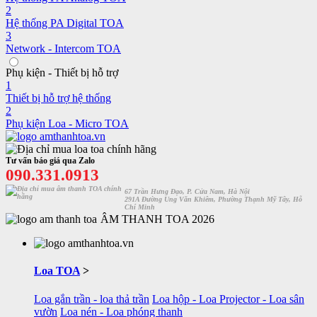
2
Hệ thống PA Digital TOA
3
Network - Intercom TOA
Phụ kiện - Thiết bị hỗ trợ
1
Thiết bị hỗ trợ hệ thống
2
Phụ kiện Loa - Micro TOA
Tư vấn báo giá qua Zalo
090.331.0913
67 Trần Hưng Đạo, P. Cửa Nam, Hà Nội
291A Đường Ung Văn Khiêm, Phường Thạnh Mỹ Tây, Hỗ
Chí Minh
ÂM THANH TOA 2026
Loa TOA
>
Loa gắn trần - loa thả trần
Loa hộp - Loa Projector - Loa sân
vườn
Loa nén - Loa phóng thanh