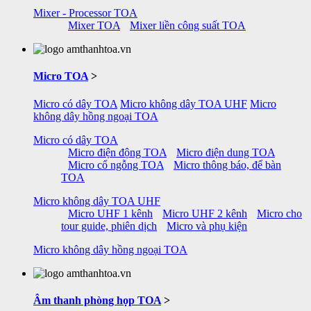
Mixer - Processor TOA
Mixer TOA
Mixer liền công suất TOA
Micro TOA
>
Micro có dây TOA
Micro không dây TOA UHF
Micro
không dây hồng ngoại TOA
Micro có dây TOA
Micro điện động TOA
Micro điện dung TOA
Micro cổ ngỗng TOA
Micro thông báo, để bàn
TOA
Micro không dây TOA UHF
Micro UHF 1 kênh
Micro UHF 2 kênh
Micro cho
tour guide, phiên dịch
Micro và phụ kiện
Micro không dây hồng ngoại TOA
Âm thanh phòng họp TOA
>