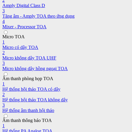
2
Amply Digital Class D
3
Tăng âm - Amply TOA theo ứng dụng
4
Mixer - Processor TOA
Micro TOA
1
Micro có dây TOA
2
Micro không dây TOA UHF
3
Micro không dây hồng ngoại TOA
Âm thanh phòng họp TOA
1
Hệ thống hội thảo TOA có dây
2
Hệ thống hội thảo TOA không dây
3
Hệ thống âm thanh hội thảo
Âm thanh thông báo TOA
1
Hệ thống PA Analog TOA