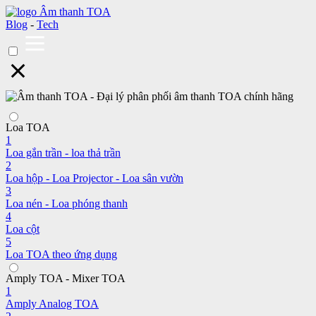
Blog
-
Tech
Loa TOA
1
Loa gắn trần - loa thả trần
2
Loa hộp - Loa Projector - Loa sân vườn
3
Loa nén - Loa phóng thanh
4
Loa cột
5
Loa TOA theo ứng dụng
Amply TOA - Mixer TOA
1
Amply Analog TOA