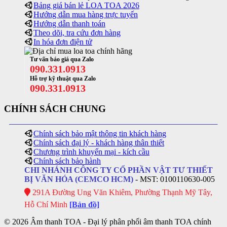
Bảng giá bán lẻ LOA TOA 2026
Hướng dẫn mua hàng trực tuyến
Hướng dẫn thanh toán
Theo dõi, tra cứu đơn hàng
In hóa đơn điện tử
Tư vấn báo giá qua Zalo
090.331.0913
Hỗ trợ kỹ thuật qua Zalo
090.331.0913
CHÍNH SÁCH CHUNG
Chính sách bảo mật thông tin khách hàng
Chính sách đại lý - khách hàng thân thiết
Chương trình khuyến mại - kích cầu
Chính sách bảo hành
CHI NHÁNH CÔNG TY CỔ PHẦN VẬT TƯ THIẾT
BỊ VĂN HÓA (CEMCO HCM)
- MST: 0100110630-005
291A Đường Ung Văn Khiêm, Phường Thạnh Mỹ Tây,
Hỗ Chí Minh
[Bản đồ]
© 2026 Âm thanh TOA - Đại lý phân phối âm thanh TOA chính