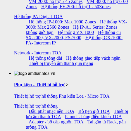
VM-2000: hỗ trợ 5-45 Zones
VM-3000: hỗ trợ 6-60
Zones
Hệ thống FV-200: hỗ trợ 1 - 50Zones
Hệ thống PA Digital TOA
Hệ thống IP-1000: Max 1000 Zones
Hệ thống VX-
3000: Max 2560 Zones
Hệ IP-A1 Series: Zones
không giới hạn
Hệ thống VX-1000
Hệ thống cũ
SX-2000, VX-2000, FS-7000
Hệ thống CX-1000:
PA- Intercom IP
Network - Intercom TOA
Hệ thống tổng đài
Hệ thống giao tiếp vách ngăn
Thiết bị truyền âm thanh qua mạng
Phụ kiện - Thiết bị hỗ trợ
>
Thiết bị hỗ trợ hệ thống
Phụ kiện Loa - Micro TOA
Thiết bị hỗ trợ hệ thống
Đầu phát nhạc nền TOA
Bộ hẹn giờ TOA
Thiết bị
lưu âm thanh TOA
Pannel - bảng điều khiển TOA
Adapter - bộ cấp nguồn TOA
Tai gắn tủ Rack, gắn
tường TOA