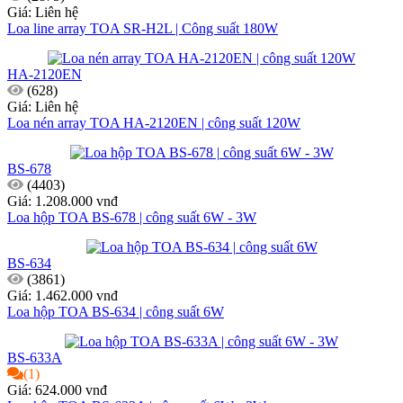
Giá: Liên hệ
Loa line array TOA SR-H2L | Công suất 180W
HA-2120EN
(628)
Giá: Liên hệ
Loa nén array TOA HA-2120EN | công suất 120W
BS-678
(4403)
Giá: 1.208.000 vnđ
Loa hộp TOA BS-678 | công suất 6W - 3W
BS-634
(3861)
Giá: 1.462.000 vnđ
Loa hộp TOA BS-634 | công suất 6W
BS-633A
(1)
Giá: 624.000 vnđ