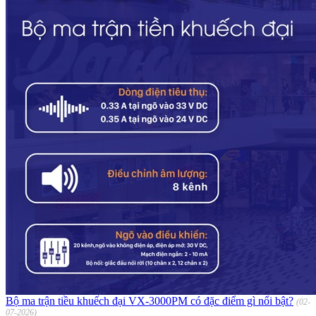
Bộ ma trận tiều khuếch đại VX-3000PM có đặc điểm gì nổi bật?
(02-
07-2026)