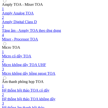
Amply TOA - Mixer TOA
1
Amply Analog TOA
2
Amply Digital Class D
3
Tăng âm - Amply TOA theo ứng dụng
4
Mixer - Processor TOA
Micro TOA
1
Micro có dây TOA
2
Micro không dây TOA UHF
3
Micro không dây hồng ngoại TOA
Âm thanh phòng họp TOA
1
Hệ thống hội thảo TOA có dây
2
Hệ thống hội thảo TOA không dây
3
Hệ thống âm thanh hội thảo