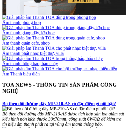
Âm thanh phòng họp
Âm thanh giảng dậy, lớp học
Âm thanh quán cafe, shop
Âm thanh phát nhạc biệt thự, villa
Âm thanh thông báo, báo cháy
Âm Thanh biểu diễn
TOA NEWS - THÔNG TIN SẢN PHẨM CÔNG
NGHỆ
Bộ theo dõi đường dây MP-210-AS có đặc điểm gì nổi bật?
Bộ theo dõi đường dây MP-210-AS được tích hợp sẵn loa giám sát
kiểu hình nón kích thước 30x70mm, công suất 6W/8Ω để kiểm tra
tín hiệu âm thanh phát ra tại vùng âm thanh thông báo.