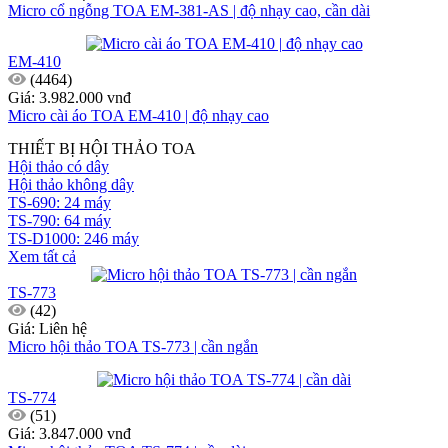
Micro cổ ngỗng TOA EM-381-AS | độ nhạy cao, cần dài
EM-410
(4464)
Giá: 3.982.000 vnđ
Micro cài áo TOA EM-410 | độ nhạy cao
THIẾT BỊ HỘI THẢO TOA
Hội thảo có dây
Hội thảo không dây
TS-690: 24 máy
TS-790: 64 máy
TS-D1000: 246 máy
Xem tất cả
TS-773
(42)
Giá: Liên hệ
Micro hội thảo TOA TS-773 | cần ngắn
TS-774
(51)
Giá: 3.847.000 vnđ