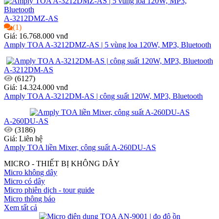
A-3212DMZ-AS
(1)
Giá: 16.768.000 vnđ
Amply TOA A-3212DMZ-AS | 5 vùng loa 120W, MP3, Bluetooth
A-3212DM-AS
(6127)
Giá: 14.324.000 vnđ
Amply TOA A-3212DM-AS | công suất 120W, MP3, Bluetooth
A-260DU-AS
(3186)
Giá: Liên hệ
Amply TOA liền Mixer, công suất A-260DU-AS
MICRO - THIẾT BỊ KHÔNG DÂY
Micro không dây
Micro có dây
Micro phiên dịch - tour guide
Micro thông báo
Xem tất cả