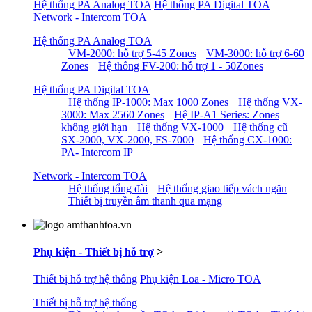
Hệ thống PA Analog TOA
Hệ thống PA Digital TOA
Network - Intercom TOA
Hệ thống PA Analog TOA
VM-2000: hỗ trợ 5-45 Zones
VM-3000: hỗ trợ 6-60
Zones
Hệ thống FV-200: hỗ trợ 1 - 50Zones
Hệ thống PA Digital TOA
Hệ thống IP-1000: Max 1000 Zones
Hệ thống VX-
3000: Max 2560 Zones
Hệ IP-A1 Series: Zones
không giới hạn
Hệ thống VX-1000
Hệ thống cũ
SX-2000, VX-2000, FS-7000
Hệ thống CX-1000:
PA- Intercom IP
Network - Intercom TOA
Hệ thống tổng đài
Hệ thống giao tiếp vách ngăn
Thiết bị truyền âm thanh qua mạng
Phụ kiện - Thiết bị hỗ trợ
>
Thiết bị hỗ trợ hệ thống
Phụ kiện Loa - Micro TOA
Thiết bị hỗ trợ hệ thống