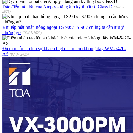
Đặc điểm nổi bật của Amply - tăng âm kỹ thuật số Class D
(02-07-
2026)
Khi lắp mắt nhận hồng ngoại TS-905/TS-907 chúng ta cần lưu ý
những gì?
(02-07-2026)
Điểm nhấn tạo lên sự khách biệt của micro không dây WM-5420-
AS
(02-07-2026)