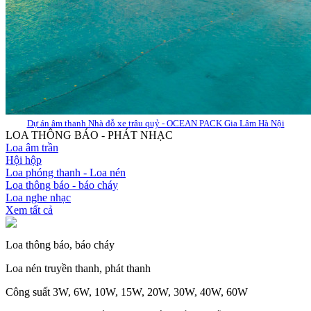
Dự án âm thanh Nhà đỗ xe trâu quỷ - OCEAN PACK Gia Lâm Hà Nội
LOA THÔNG BÁO - PHÁT NHẠC
Loa âm trần
Hội hộp
Loa phóng thanh - Loa nén
Loa thông báo - báo cháy
Loa nghe nhạc
Xem tất cả
Loa thông báo, báo cháy
Loa nén truyền thanh, phát thanh
Công suất 3W, 6W, 10W, 15W, 20W, 30W, 40W, 60W