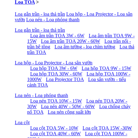
Loa TOA
>
Loa gắn trần - loa thả trần
Loa hộp - Loa Projector - Loa sân
vườn
Loa nén - Loa phóng thanh
Loa gắn trần - loa thả trần
Loa âm trần TOA 3W - 6W
Loa âm trần TOA 9W -
15W
Loa âm trần TOA 20W - 60W
Loa trần nổi -
trần bê tông
Loa âm tường - loa chìm tường
Loa thả
trần TOA
Loa hộp - Loa Projector - Loa sân vườn
Loa hộp TOA 3W - 6W
Loa hộp TOA 9W - 15W
Loa hộp TOA 30W - 60W
Loa hộp TOA 100W -
1000W
Loa Projector TOA
Loa sân vườn - tiểu
cảnh TOA
Loa nén - Loa phóng thanh
Loa nén TOA 10W - 15W
Loa nén TOA 20W -
30W
Loa nén 40W - 50W - 60W
Loa chống cháy
nổ TOA
Loa nén công suất lớn
Loa cột
Loa cột TOA 5W - 10W
Loa cột TOA 15W -30W
Loa cột TOA 40W - 60W
Loa cột TOA 100W -