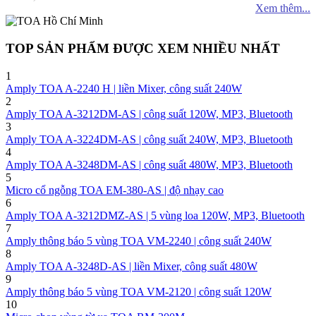
Xem thêm...
TOP SẢN PHẨM ĐƯỢC XEM NHIỀU NHẤT
1
Amply TOA A-2240 H | liền Mixer, công suất 240W
2
Amply TOA A-3212DM-AS | công suất 120W, MP3, Bluetooth
3
Amply TOA A-3224DM-AS | công suất 240W, MP3, Bluetooth
4
Amply TOA A-3248DM-AS | công suất 480W, MP3, Bluetooth
5
Micro cổ ngỗng TOA EM-380-AS | độ nhạy cao
6
Amply TOA A-3212DMZ-AS | 5 vùng loa 120W, MP3, Bluetooth
7
Amply thông báo 5 vùng TOA VM-2240 | công suất 240W
8
Amply TOA A-3248D-AS | liền Mixer, công suất 480W
9
Amply thông báo 5 vùng TOA VM-2120 | công suất 120W
10