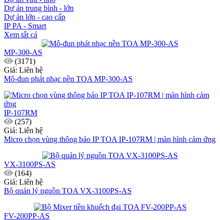
Dự án trung bình - lớn
Dự án lớn - cao cấp
IP PA - Smart
Xem tất cả
MP-300-AS
(3171)
Giá: Liên hệ
Mô-đun phát nhạc nền TOA MP-300-AS
IP-107RM
(257)
Giá: Liên hệ
Micro chọn vùng thông báo IP TOA IP-107RM | màn hình cảm ứng
VX-3100PS-AS
(164)
Giá: Liên hệ
Bộ quản lý nguồn TOA VX-3100PS-AS
FV-200PP-AS