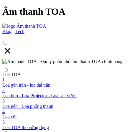
Âm thanh TOA
Blog
-
Tech
Loa TOA
1
Loa gắn trần - loa thả trần
2
Loa hộp - Loa Projector - Loa sân vườn
3
Loa nén - Loa phóng thanh
4
Loa cột
5
Loa TOA theo ứng dụng