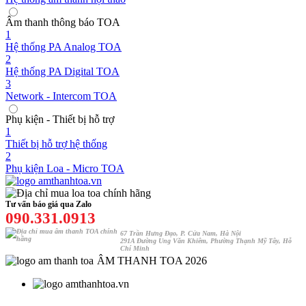
Âm thanh thông báo TOA
1
Hệ thống PA Analog TOA
2
Hệ thống PA Digital TOA
3
Network - Intercom TOA
Phụ kiện - Thiết bị hỗ trợ
1
Thiết bị hỗ trợ hệ thống
2
Phụ kiện Loa - Micro TOA
Tư vấn báo giá qua Zalo
090.331.0913
67 Trần Hưng Đạo, P. Cửa Nam, Hà Nội
291A Đường Ung Văn Khiêm, Phường Thạnh Mỹ Tây, Hỗ
Chí Minh
ÂM THANH TOA 2026