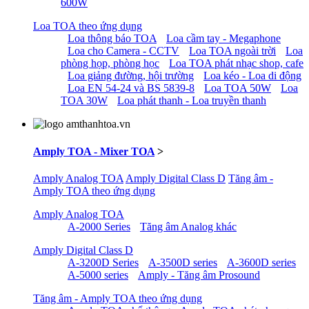
600W
Loa TOA theo ứng dụng
Loa thông báo TOA
Loa cầm tay - Megaphone
Loa cho Camera - CCTV
Loa TOA ngoài trời
Loa
phòng họp, phòng học
Loa TOA phát nhạc shop, cafe
Loa giảng đường, hội trường
Loa kéo - Loa di động
Loa EN 54-24 và BS 5839-8
Loa TOA 50W
Loa
TOA 30W
Loa phát thanh - Loa truyền thanh
Amply TOA - Mixer TOA
>
Amply Analog TOA
Amply Digital Class D
Tăng âm -
Amply TOA theo ứng dụng
Amply Analog TOA
A-2000 Series
Tăng âm Analog khác
Amply Digital Class D
A-3200D Series
A-3500D series
A-3600D series
A-5000 series
Amply - Tăng âm Prosound
Tăng âm - Amply TOA theo ứng dụng