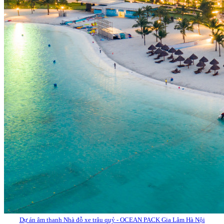
Dự án âm thanh Nhà đỗ xe trâu quỷ - OCEAN PACK Gia Lâm Hà Nội