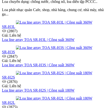
Loa chuyên dụng: chống nước, chống nổ, loa diễn tập PCCC..
Loa phát nhạc quán Cafe, shop, nhà hàng, chung cư, nhà máy, nhà
ga...
SR-H3L
(2807)
Giá: Liên hệ
Loa line array TOA SR-H3L | Công suất 360W
SR-H3S
(2847)
Giá: Liên hệ
Loa line array TOA SR-H3S | Công suất 360W
SR-H2S
(2876)
Giá: Liên hệ
Loa line array TOA SR-H2S | Công suất 180W
SR-H2L
(2875)