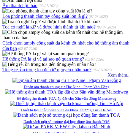
Âm thanh hội thảo
(02-07-2026)
Loa phóng thanh cầm tay công suất lớn là gì?
(02-07-2026)
Toa có nghĩ là gì? và được hình thành từ khi nào?
(02-07-2026)
Cách chọn amply công suất đa kênh tốt nhất cho hệ thống âm thanh
của bạn
(02-07-2026)
Hệ thống PA là gì và tại sao nó quan trọng?
(02-07-2026)
Tiếng rè, ồn trong loa đến từ nguyên nhân nào?
(02-07-2026)
Xem thêm...
Dự án âm thanh chung cư The Nine - Phạm Văn Đồng
Hệ thống âm thanh TOA lắp đặt cho Sân vận động Marschweg
Thiết bị hội thảo bệnh viện đa khoa Thường Tín - Hà Nội
Danh sách một số trường đại học dùng âm thanh TOA