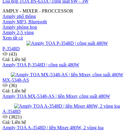
Loa hộp TOA BS-633A | công suất 6W - 3W
AMPLY - MIXER - PROCCESSOR
Amply phổ thông
Amply MP3, Bluetooth
Amply phòng họp
Amply 2-5 vùng
Xem tất cả
P-3548D
(43)
Giá: Liên hệ
Amply TOA P-3548D | công suất 480W
MX-5348-AS
(36)
Giá: Liên hệ
Amply TOA MX-5348-AS | liền Mixer, công suất 480W
A-3548D
(3821)
Giá: Liên hệ
Amply TOA A-3548D | liền Mixer 480W, 2 vùng loa