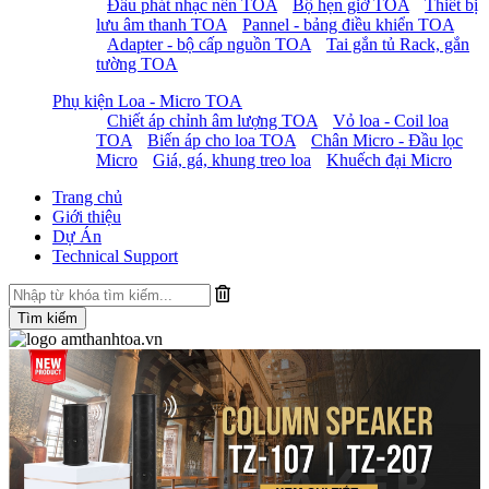
Đầu phát nhạc nền TOA
Bộ hẹn giờ TOA
Thiết bị
lưu âm thanh TOA
Pannel - bảng điều khiển TOA
Adapter - bộ cấp nguồn TOA
Tai gắn tủ Rack, gắn
tường TOA
Phụ kiện Loa - Micro TOA
Chiết áp chỉnh âm lượng TOA
Vỏ loa - Coil loa
TOA
Biến áp cho loa TOA
Chân Micro - Đầu lọc
Micro
Giá, gá, khung treo loa
Khuếch đại Micro
Trang chủ
Giới thiệu
Dự Án
Technical Support