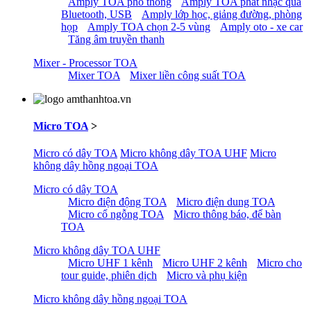
Amply TOA phổ thông
Amply TOA phát nhạc qua
Bluetooth, USB
Amply lớp học, giảng đường, phòng
họp
Amply TOA chọn 2-5 vùng
Amply oto - xe car
Tăng âm truyền thanh
Mixer - Processor TOA
Mixer TOA
Mixer liền công suất TOA
Micro TOA
>
Micro có dây TOA
Micro không dây TOA UHF
Micro
không dây hồng ngoại TOA
Micro có dây TOA
Micro điện động TOA
Micro điện dung TOA
Micro cổ ngỗng TOA
Micro thông báo, để bàn
TOA
Micro không dây TOA UHF
Micro UHF 1 kênh
Micro UHF 2 kênh
Micro cho
tour guide, phiên dịch
Micro và phụ kiện
Micro không dây hồng ngoại TOA