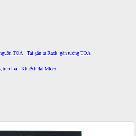
p nguồn TOA
Tai gắn tủ Rack, gắn tường TOA
 treo loa
Khuếch đại Micro