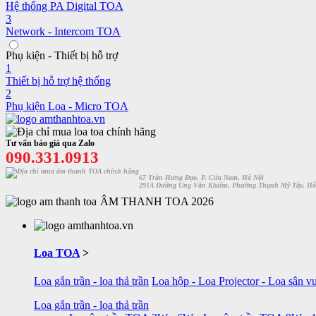
Hệ thống PA Digital TOA
3
Network - Intercom TOA
Phụ kiện - Thiết bị hỗ trợ
1
Thiết bị hỗ trợ hệ thống
2
Phụ kiện Loa - Micro TOA
Tư vấn báo giá qua Zalo
090.331.0913
67 Trần Hưng Đạo, P. Cửa Nam, Hà Nội
291A Đường Ung Văn Khiêm, Phường Thạnh Mỹ Tây, Hỗ
ÂM THANH TOA 2026
Loa TOA
>
Loa gắn trần - loa thả trần
Loa hộp - Loa Projector - Loa sân v
Loa gắn trần - loa thả trần