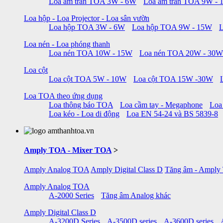
Loa âm trần TOA 3W - 6W
Loa âm trần TOA 9W -
Loa hộp - Loa Projector - Loa sân vườn
Loa hộp TOA 3W - 6W
Loa hộp TOA 9W - 15W
Loa nén - Loa phóng thanh
Loa nén TOA 10W - 15W
Loa nén TOA 20W - 30W
Loa cột
Loa cột TOA 5W - 10W
Loa cột TOA 15W -30W
Loa TOA theo ứng dụng
Loa thông báo TOA
Loa cầm tay - Megaphone
Loa
Loa kéo - Loa di động
Loa EN 54-24 và BS 5839-8
Amply TOA - Mixer TOA
>
Amply Analog TOA
Amply Digital Class D
Tăng âm - Amply
Amply Analog TOA
A-2000 Series
Tăng âm Analog khác
Amply Digital Class D
A-3200D Series
A-3500D series
A-3600D series