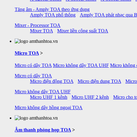
Tăng âm - Amply TOA theo ứng dụng
Amply TOA phổ thông
Amply TOA phát nhạc qua B
Mixer - Processor TOA
Mixer TOA
Mixer liền công suất TOA
Micro TOA
>
Micro có dây TOA
Micro không dây TOA UHF
Micro không
Micro có dây TOA
Micro điện động TOA
Micro điện dung TOA
Micr
Micro không dây TOA UHF
Micro UHF 1 kênh
Micro UHF 2 kênh
Micro cho to
Micro không dây hồng ngoại TOA
Âm thanh phòng họp TOA
>