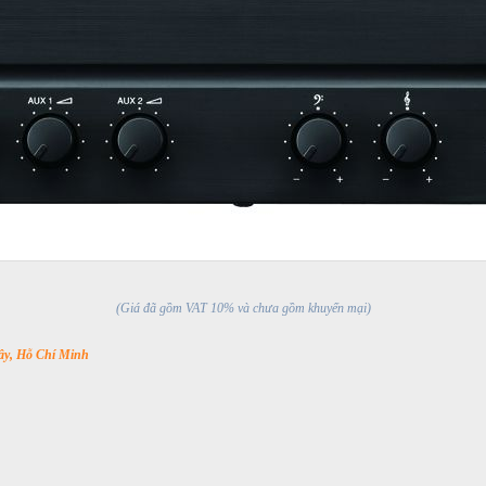
(Giá đã gồm VAT 10% và chưa gồm khuyến mại)
y, Hỗ Chí Minh