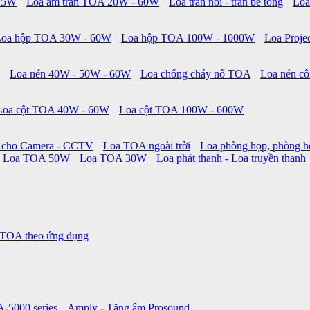
 15W
Loa âm trần TOA 20W - 60W
Loa trần nổi - trần bê tông
Loa
Loa hộp TOA 30W - 60W
Loa hộp TOA 100W - 1000W
Loa Proje
Loa nén 40W - 50W - 60W
Loa chống cháy nổ TOA
Loa nén cô
Loa cột TOA 40W - 60W
Loa cột TOA 100W - 600W
 cho Camera - CCTV
Loa TOA ngoài trời
Loa phòng họp, phòng h
Loa TOA 50W
Loa TOA 30W
Loa phát thanh - Loa truyền thanh
 TOA theo ứng dụng
A-5000 series
Amply - Tăng âm Prosound