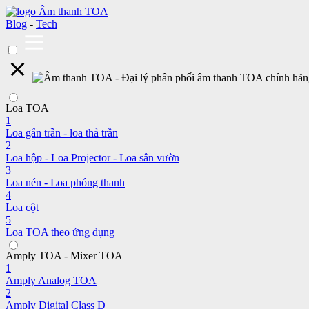
Blog
-
Tech
Loa TOA
1
Loa gắn trần - loa thả trần
2
Loa hộp - Loa Projector - Loa sân vườn
3
Loa nén - Loa phóng thanh
4
Loa cột
5
Loa TOA theo ứng dụng
Amply TOA - Mixer TOA
1
Amply Analog TOA
2
Amply Digital Class D