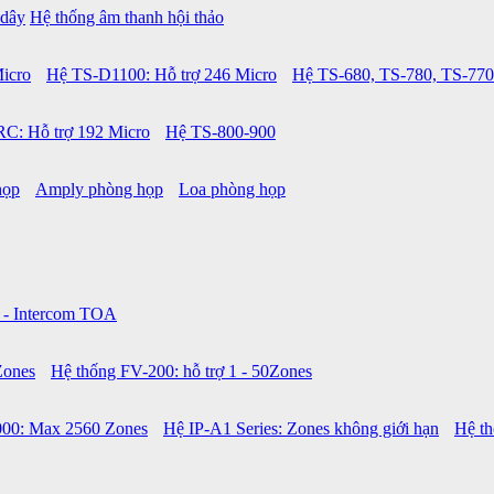
 dây
Hệ thống âm thanh hội thảo
icro
Hệ TS-D1100: Hỗ trợ 246 Micro
Hệ TS-680, TS-780, TS-770
C: Hỗ trợ 192 Micro
Hệ TS-800-900
họp
Amply phòng họp
Loa phòng họp
 - Intercom TOA
Zones
Hệ thống FV-200: hỗ trợ 1 - 50Zones
00: Max 2560 Zones
Hệ IP-A1 Series: Zones không giới hạn
Hệ t