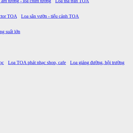
 âm tường - loa chìm tường
Loa thả trần TOA
ctor TOA
Loa sân vườn - tiểu cảnh TOA
ng suất lớn
ọc
Loa TOA phát nhạc shop, cafe
Loa giảng đường, hội trường