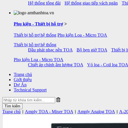
Hệ thống tổng đài
Hệ thống giao tiếp vách ngăn
Thi
Phụ kiện - Thiết bị hỗ trợ
>
Thiết bị hỗ trợ hệ thống
Phụ kiện Loa - Micro TOA
Thiết bị hỗ trợ hệ thống
Đầu phát nhạc nền TOA
Bộ hẹn giờ TOA
Thiết bị
Phụ kiện Loa - Micro TOA
Chiết áp chỉnh âm lượng TOA
Vỏ loa - Coil loa TOA
Trang chủ
Giới thiệu
Dự Án
Technical Support
Trang chủ
Amply TOA - Mixer TOA
Amply Analog TOA
A-20
|
|
|