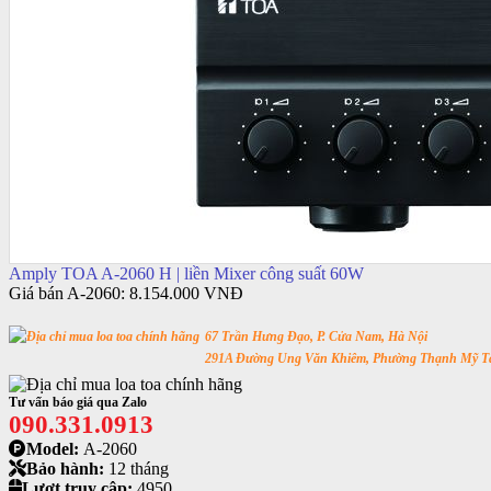
Amply TOA A-2060 H | liền Mixer công suất 60W
Giá bán A-2060:
8.154.000 VNĐ
67 Trần Hưng Đạo, P. Cửa Nam, Hà Nội
291A Đường Ung Văn Khiêm, Phường Thạnh Mỹ Tâ
Tư vấn báo giá qua Zalo
090.331.0913
Model:
A-2060
Bảo hành:
12 tháng
Lượt truy cập:
4950