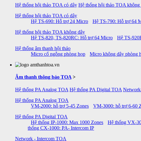
Hệ thống hội thảo TOA có dây
Hệ thống hội thảo TOA không
Hệ thống hội thảo TOA có dây
Hệ TS-690: Hỗ trợ 24 Micro
Hệ TS-790: Hỗ trợ 64 M
Hệ thống hội thảo TOA không dây
Hệ TS-820, TS-820RC: Hỗ trợ 64 Micro
Hệ TS-920R
Hệ thống âm thanh hội thảo
Micro cổ ngỗng phòng họp
Micro không dây phòng 
Âm thanh thông báo TOA
>
Hệ thống PA Analog TOA
Hệ thống PA Digital TOA
Network
Hệ thống PA Analog TOA
VM-2000: hỗ trợ 5-45 Zones
VM-3000: hỗ trợ 6-60 
Hệ thống PA Digital TOA
Hệ thống IP-1000: Max 1000 Zones
Hệ thống VX-30
thống CX-1000: PA- Intercom IP
Network - Intercom TOA