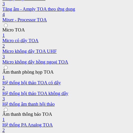
3
Tăng âm - Amply TOA theo ứng dụng
4
Mixer - Processor TOA
Micro TOA
1
Micro có dây TOA
2
Micro không dây TOA UHF
3
Micro không dây hồng ngoại TOA
Âm thanh phòng họp TOA
1
Hệ thống hội thảo TOA có dây
2
Hệ thống hội thảo TOA không dây
3
Hệ thống âm thanh hội thảo
Âm thanh thông báo TOA
1
Hệ thống PA Analog TOA
2