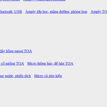
luetooth, USB
Amply lớp học, giảng đường, phòng họp
Amply TO
 dây hồng ngoại TOA
o cổ ngỗng TOA
Micro thông báo, để bàn TOA
ur guide, phiên dịch
Micro và phụ kiện