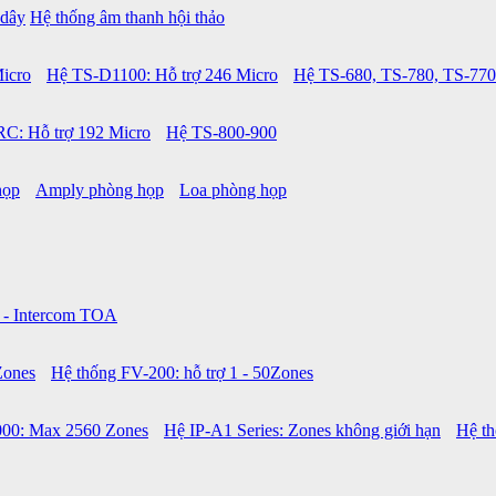
 dây
Hệ thống âm thanh hội thảo
icro
Hệ TS-D1100: Hỗ trợ 246 Micro
Hệ TS-680, TS-780, TS-770
C: Hỗ trợ 192 Micro
Hệ TS-800-900
họp
Amply phòng họp
Loa phòng họp
 - Intercom TOA
Zones
Hệ thống FV-200: hỗ trợ 1 - 50Zones
00: Max 2560 Zones
Hệ IP-A1 Series: Zones không giới hạn
Hệ t