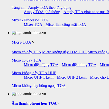
Tăng âm - Amply TOA theo ứng dụng
Amply TOA phổ thông
Amply TOA phát nhạc qua B
Mixer - Processor TOA
Mixer TOA
Mixer liền công suất TOA
Micro TOA
>
Micro có dây TOA
Micro không dây TOA UHF
Micro không
Micro có dây TOA
Micro điện động TOA
Micro điện dung TOA
Micr
Micro không dây TOA UHF
Micro UHF 1 kênh
Micro UHF 2 kênh
Micro cho to
Micro không dây hồng ngoại TOA
Âm thanh phòng họp TOA
>