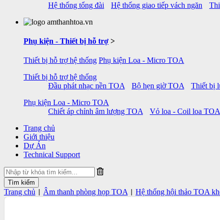
Hệ thống tổng đài
Hệ thống giao tiếp vách ngăn
Thi
Phụ kiện - Thiết bị hỗ trợ
>
Thiết bị hỗ trợ hệ thống
Phụ kiện Loa - Micro TOA
Thiết bị hỗ trợ hệ thống
Đầu phát nhạc nền TOA
Bộ hẹn giờ TOA
Thiết bị
Phụ kiện Loa - Micro TOA
Chiết áp chỉnh âm lượng TOA
Vỏ loa - Coil loa TOA
Trang chủ
Giới thiệu
Dự Án
Technical Support
Trang chủ
Âm thanh phòng họp TOA
Hệ thống hội thảo TOA kh
|
|