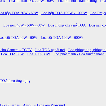
 15W
Loa âm trần TOA 20W - 60W
Loa trần nổi - trần bê tông
Loa
Loa hộp TOA 30W - 60W
Loa hộp TOA 100W - 1000W
Loa Proje
Loa nén 40W - 50W - 60W
Loa chống cháy nổ TOA
Loa nén cô
Loa cột TOA 40W - 60W
Loa cột TOA 100W - 600W
 cho Camera - CCTV
Loa TOA ngoài trời
Loa phòng họp, phòng h
Loa TOA 50W
Loa TOA 30W
Loa phát thanh - Loa truyền thanh
 TOA theo ứng dụng
A-5000 series
Amply - Tăng âm Prosound