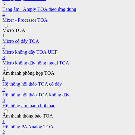
3
Tăng âm - Amply TOA theo ứng dụng
4
Mixer - Processor TOA
Micro TOA
1
Micro có dây TOA
2
Micro không dây TOA UHF
3
Micro không dây hồng ngoại TOA
Âm thanh phòng họp TOA
1
Hệ thống hội thảo TOA có dây
2
Hệ thống hội thảo TOA không dây
3
Hệ thống âm thanh hội thảo
Âm thanh thông báo TOA
1
Hệ thống PA Analog TOA
2