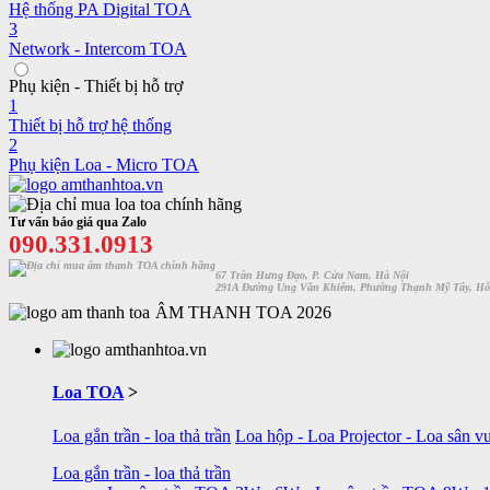
Hệ thống PA Digital TOA
3
Network - Intercom TOA
Phụ kiện - Thiết bị hỗ trợ
1
Thiết bị hỗ trợ hệ thống
2
Phụ kiện Loa - Micro TOA
Tư vấn báo giá qua Zalo
090.331.0913
67 Trần Hưng Đạo, P. Cửa Nam, Hà Nội
291A Đường Ung Văn Khiêm, Phường Thạnh Mỹ Tây, Hỗ
ÂM THANH TOA 2026
Loa TOA
>
Loa gắn trần - loa thả trần
Loa hộp - Loa Projector - Loa sân v
Loa gắn trần - loa thả trần