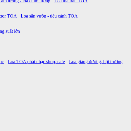
 âm tường - loa chìm tường
Loa thả trần TOA
ctor TOA
Loa sân vườn - tiểu cảnh TOA
ng suất lớn
ọc
Loa TOA phát nhạc shop, cafe
Loa giảng đường, hội trường