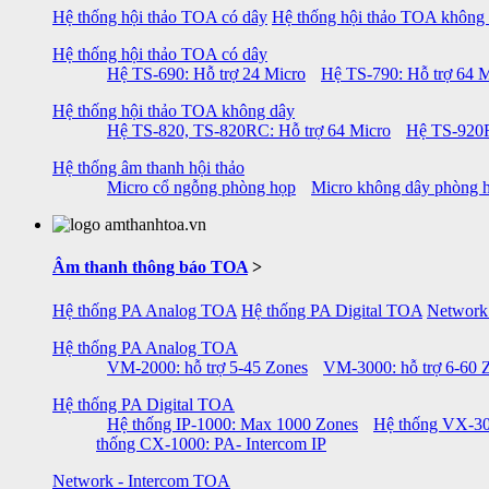
Hệ thống hội thảo TOA có dây
Hệ thống hội thảo TOA không
Hệ thống hội thảo TOA có dây
Hệ TS-690: Hỗ trợ 24 Micro
Hệ TS-790: Hỗ trợ 64 M
Hệ thống hội thảo TOA không dây
Hệ TS-820, TS-820RC: Hỗ trợ 64 Micro
Hệ TS-920R
Hệ thống âm thanh hội thảo
Micro cổ ngỗng phòng họp
Micro không dây phòng 
Âm thanh thông báo TOA
>
Hệ thống PA Analog TOA
Hệ thống PA Digital TOA
Network
Hệ thống PA Analog TOA
VM-2000: hỗ trợ 5-45 Zones
VM-3000: hỗ trợ 6-60 
Hệ thống PA Digital TOA
Hệ thống IP-1000: Max 1000 Zones
Hệ thống VX-30
thống CX-1000: PA- Intercom IP
Network - Intercom TOA