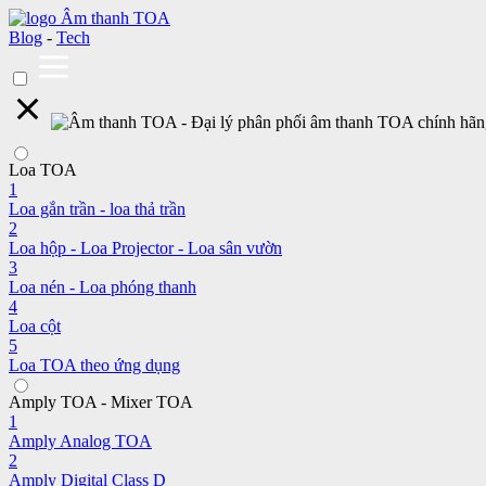
Blog
-
Tech
Loa TOA
1
Loa gắn trần - loa thả trần
2
Loa hộp - Loa Projector - Loa sân vườn
3
Loa nén - Loa phóng thanh
4
Loa cột
5
Loa TOA theo ứng dụng
Amply TOA - Mixer TOA
1
Amply Analog TOA
2
Amply Digital Class D