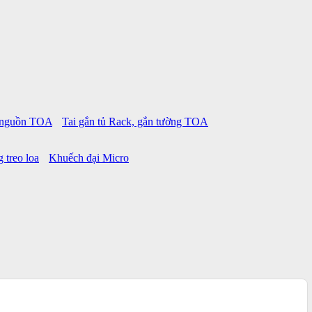
p nguồn TOA
Tai gắn tủ Rack, gắn tường TOA
 treo loa
Khuếch đại Micro