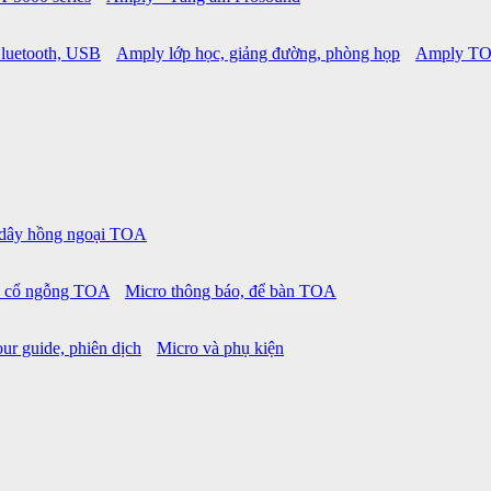
luetooth, USB
Amply lớp học, giảng đường, phòng họp
Amply TO
 dây hồng ngoại TOA
o cổ ngỗng TOA
Micro thông báo, để bàn TOA
ur guide, phiên dịch
Micro và phụ kiện