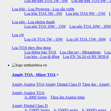
Loa âm trần TOA 3W - 6W
Loa âm trần TOA 9W -
Loa hộp - Loa Projector - Loa sân vườn
Loa hộp TOA 3W - 6W
Loa hộp TOA 9W - 15W
Loa nén - Loa phóng thanh
Loa nén TOA 10W - 15W
Loa nén TOA 20W - 30W
Loa cột
Loa cột TOA 5W - 10W
Loa cột TOA 15W -30W
Loa TOA theo ứng dụng
Loa thông báo TOA
Loa cầm tay - Megaphone
Loa
Loa kéo - Loa di động
Loa EN 54-24 và BS 5839-8
Amply TOA - Mixer TOA
>
Amply Analog TOA
Amply Digital Class D
Tăng âm - Amply
Amply Analog TOA
A-2000 Series
Tăng âm Analog khác
Amply Digital Class D
A-3200D Series
A-3500D series
A-3600D series