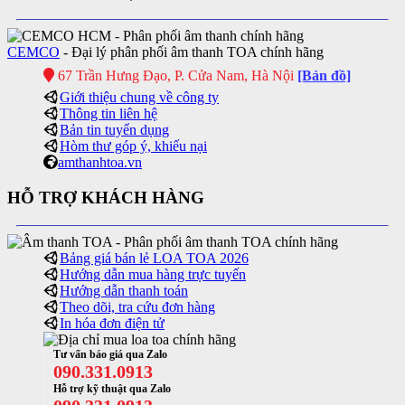
CEMCO
- Đại lý phân phối âm thanh TOA chính hãng
67 Trần Hưng Đạo, P. Cửa Nam, Hà Nội
[Bản đồ]
Giới thiệu chung về công ty
Thông tin liên hệ
Bản tin tuyển dụng
Hòm thư góp ý, khiếu nại
amthanhtoa.vn
HỖ TRỢ KHÁCH HÀNG
Bảng giá bán lẻ LOA TOA 2026
Hướng dẫn mua hàng trực tuyến
Hướng dẫn thanh toán
Theo dõi, tra cứu đơn hàng
In hóa đơn điện tử
Tư vấn báo giá qua Zalo
090.331.0913
Hỗ trợ kỹ thuật qua Zalo