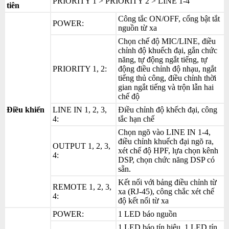
PRIORITY 1 > PRIORITY 2 > LINE 1-4
tiên
Công tắc ON/OFF, cổng bật tắt
POWER:
nguồn từ xa
Chọn chế độ MIC/LINE, điều
chỉnh độ khuếch đại, gắn chức
năng, tự động ngắt tiếng, tự
PRIORITY 1, 2:
động điều chỉnh độ nhạu, ngắt
tiếng thủ công, điều chỉnh thời
gian ngắt tiếng và trộn lẫn hai
chế độ
Điều khiển
LINE IN 1, 2, 3,
Điều chỉnh độ khếch đại, công
4:
tắc hạn chế
Chọn ngõ vào LINE IN 1-4,
điều chỉnh khuếch đại ngõ ra,
OUTPUT 1, 2, 3,
xét chế độ HPF, lựa chọn kênh
4:
DSP, chọn chức năng DSP có
sẵn.
Kết nối với bảng điều chỉnh từ
REMOTE 1, 2, 3,
xa (RJ-45), công chắc xét chế
4:
độ kết nối từ xa
POWER:
1 LED báo nguồn
1 LED báo tín hiệu, 1 LED tín