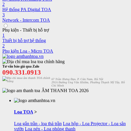
2
Hệ thống PA Digital TOA
3
Network - Intercom TOA
Phụ kiện - Thiết bị hỗ trợ
1
Thiết bị hỗ trợ hệ thống
2
Phụ kiện Loa - Micro TOA
Tư vấn báo giá qua Zalo
090.331.0913
67 Trần Hưng Đạo, P. Cửa Nam, Hà Nội
291A Đường Ung Văn Khiêm, Phường Thạnh Mỹ Tây, Hỗ
Chí Minh
ÂM THANH TOA 2026
Loa TOA
>
Loa gắn trần - loa thả trần
Loa hộp - Loa Projector - Loa sân
vườn
Loa nén - Loa phóng thanh