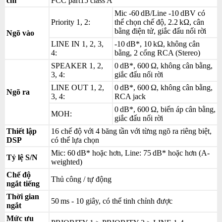
chỉ
FCC part15 class A
Mic -60 dB/Line -10 dBV có
Priority 1, 2:
thể chọn chế độ, 2.2 kΩ, cân
bằng điện tử, giắc đấu nối rời
Ngõ vào
LINE IN 1, 2, 3,
-10 dB*, 10 kΩ, không cân
4:
bằng, 2 cổng RCA (Stereo)
SPEAKER 1, 2,
0 dB*, 600 Ω, không cân bằng,
3, 4:
giắc đấu nối rời
LINE OUT 1, 2,
0 dB*, 600 Ω, không cân bằng,
Ngõ ra
3, 4:
RCA jack
0 dB*, 600 Ω, biến áp cân bằng,
MOH:
giắc đấu nối rời
Thiết lập
16 chế độ với 4 băng tần với từng ngõ ra riêng biệt,
DSP
có thể lựa chọn
Mic: 60 dB* hoặc hơn, Line: 75 dB* hoặc hơn (A-
Tỷ lệ S/N
weighted)
Chế độ
Thủ công / tự động
ngắt tiếng
Thời gian
50 ms - 10 giây, có thể tinh chỉnh được
ngắt
Mức ưu