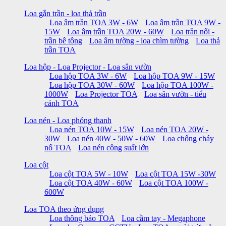
Loa gắn trần - loa thả trần
Loa âm trần TOA 3W - 6W
Loa âm trần TOA 9W -
15W
Loa âm trần TOA 20W - 60W
Loa trần nổi -
trần bê tông
Loa âm tường - loa chìm tường
Loa thả
trần TOA
Loa hộp - Loa Projector - Loa sân vườn
Loa hộp TOA 3W - 6W
Loa hộp TOA 9W - 15W
Loa hộp TOA 30W - 60W
Loa hộp TOA 100W -
1000W
Loa Projector TOA
Loa sân vườn - tiểu
cảnh TOA
Loa nén - Loa phóng thanh
Loa nén TOA 10W - 15W
Loa nén TOA 20W -
30W
Loa nén 40W - 50W - 60W
Loa chống cháy
nổ TOA
Loa nén công suất lớn
Loa cột
Loa cột TOA 5W - 10W
Loa cột TOA 15W -30W
Loa cột TOA 40W - 60W
Loa cột TOA 100W -
600W
Loa TOA theo ứng dụng
Loa thông báo TOA
Loa cầm tay - Megaphone