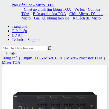
Phụ kiện Loa - Micro TOA
Chiết áp chỉnh âm lượng TOA
Vỏ loa - Coil loa
TOA
Biến áp cho loa TOA
Chân Micro - Đầu lọc
Micro
Giá, gá, khung treo loa
Khuếch đại Micro
Trang chủ
Giới thiệu
Dự Án
Technical Support
Trang chủ
Amply TOA - Mixer TOA
Mixer - Processor TOA
|
|
|
Mixer TOA