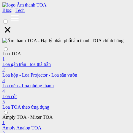
Blog
-
Tech
Loa TOA
1
Loa gắn trần - loa thả trần
2
Loa hộp - Loa Projector - Loa sân vườn
3
Loa nén - Loa phóng thanh
4
Loa cột
5
Loa TOA theo ứng dụng
Amply TOA - Mixer TOA
1
Amply Analog TOA