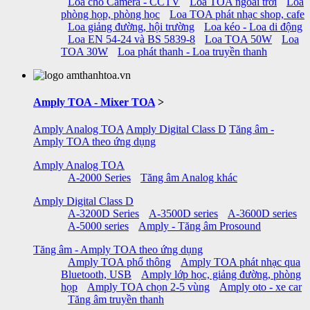
Loa cho Camera - CCTV
Loa TOA ngoài trời
Loa
phòng họp, phòng học
Loa TOA phát nhạc shop, cafe
Loa giảng đường, hội trường
Loa kéo - Loa di động
Loa EN 54-24 và BS 5839-8
Loa TOA 50W
Loa
TOA 30W
Loa phát thanh - Loa truyền thanh
Amply TOA - Mixer TOA
>
Amply Analog TOA
Amply Digital Class D
Tăng âm -
Amply TOA theo ứng dụng
Amply Analog TOA
A-2000 Series
Tăng âm Analog khác
Amply Digital Class D
A-3200D Series
A-3500D series
A-3600D series
A-5000 series
Amply - Tăng âm Prosound
Tăng âm - Amply TOA theo ứng dụng
Amply TOA phổ thông
Amply TOA phát nhạc qua
Bluetooth, USB
Amply lớp học, giảng đường, phòng
họp
Amply TOA chọn 2-5 vùng
Amply oto - xe car
Tăng âm truyền thanh