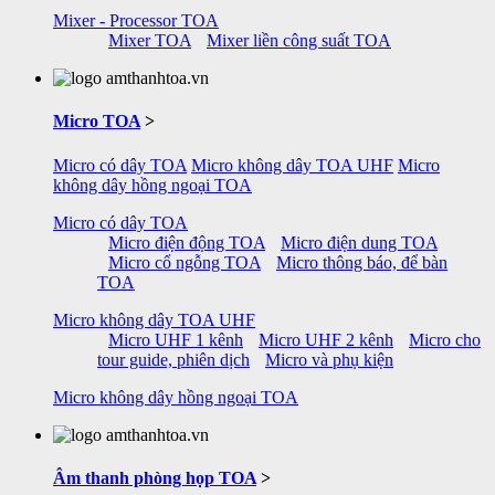
Mixer - Processor TOA
Mixer TOA
Mixer liền công suất TOA
Micro TOA
>
Micro có dây TOA
Micro không dây TOA UHF
Micro
không dây hồng ngoại TOA
Micro có dây TOA
Micro điện động TOA
Micro điện dung TOA
Micro cổ ngỗng TOA
Micro thông báo, để bàn
TOA
Micro không dây TOA UHF
Micro UHF 1 kênh
Micro UHF 2 kênh
Micro cho
tour guide, phiên dịch
Micro và phụ kiện
Micro không dây hồng ngoại TOA
Âm thanh phòng họp TOA
>