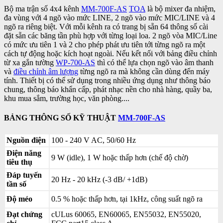
Bộ ma trận số 4x4 kênh
MM-700F-AS
TOA
là bộ mixer đa nhiệm,
đa vùng với 4 ngõ vào mức LINE, 2 ngõ vào mức MIC/LINE và 4
ngõ ra riêng biệt. Với mỗi kênh ra có trang bị sẵn 64 thông số cài
đặt sẵn các băng tần phù hợp với từng loại loa. 2 ngõ vòa MIC/Line
có mức ưu tiên 1 và 2 cho phép phát ưu tiên tới từng ngõ ra một
cách tự động hoặc kích hoạt ngoài. Nếu kết nối với bảng điều chỉnh
từ xa gắn tường
WP-700-AS
thì có thể lựa chọn ngõ vào âm thanh
và
điều chỉnh âm lượng
từng ngõ ra mà không cần dùng đến máy
tính. Thiết bị có thể sử dụng trong nhiều ứng dụng như thông báo
chung, thông báo khẩn cấp, phát nhạc nền cho nhà hàng, quầy ba,
khu mua sắm, trường học, văn phòng....
BẢNG THÔNG SỐ KỸ THUẬT
MM-700F-AS
Nguồn điện
100 - 240 V AC, 50/60 Hz
Điện năng
9 W (idle), 1 W hoặc thấp hơn (chế độ chờ)
tiêu thụ
Đáp tuyến
20 Hz - 20 kHz (-3 dB/ +1dB)
tần số
Độ méo
0.5 % hoặc thấp hơn, tại 1kHz, công suất ngõ ra
Đạt chứng
cULus 60065, EN60065, EN55032, EN55020,