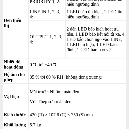
PRIORITY 1, 2:
hiệu ngưỡng đỉnh
LINE IN 1, 2, 3,
1 LED báo tín hiệu, 1 LED tín
4:
hiệu ngưỡng đỉnh
Đèn hiển
thị
2 đén LED báo kích hoạt ưu
tiên, 1 LED báo kết nối từ xa, 4
OUTPUT 1, 2, 3,
LED báo chọn ngõ vào LINE,
4:
1 LED tín hiệu, 1 LED báo
đỉnh, 1 LED báo bảo vệ
Nhiệt độ
0 ℃ tới +40 ℃
hoạt động
Độ ẩm cho
35 % tới 80 % RH (không đọng xương)
phép
Mặt trước: Nhôm, màu đen
Vật liệu
Vỏ: Thép sơn màu đen
Kích thước
420 (R) × 107.6 (C) × 350 (S) mm
Khối lượng
5.7 kg