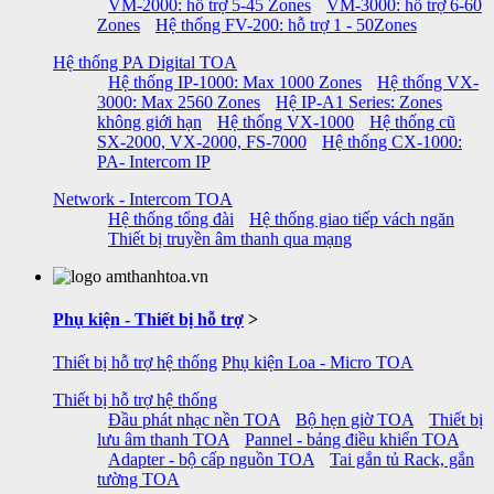
VM-2000: hỗ trợ 5-45 Zones
VM-3000: hỗ trợ 6-60
Zones
Hệ thống FV-200: hỗ trợ 1 - 50Zones
Hệ thống PA Digital TOA
Hệ thống IP-1000: Max 1000 Zones
Hệ thống VX-
3000: Max 2560 Zones
Hệ IP-A1 Series: Zones
không giới hạn
Hệ thống VX-1000
Hệ thống cũ
SX-2000, VX-2000, FS-7000
Hệ thống CX-1000:
PA- Intercom IP
Network - Intercom TOA
Hệ thống tổng đài
Hệ thống giao tiếp vách ngăn
Thiết bị truyền âm thanh qua mạng
Phụ kiện - Thiết bị hỗ trợ
>
Thiết bị hỗ trợ hệ thống
Phụ kiện Loa - Micro TOA
Thiết bị hỗ trợ hệ thống
Đầu phát nhạc nền TOA
Bộ hẹn giờ TOA
Thiết bị
lưu âm thanh TOA
Pannel - bảng điều khiển TOA
Adapter - bộ cấp nguồn TOA
Tai gắn tủ Rack, gắn
tường TOA