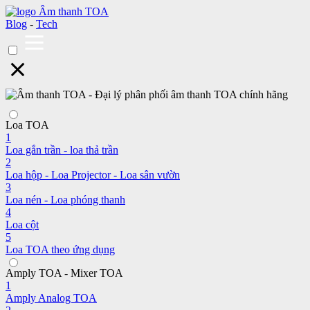
Blog
-
Tech
Loa TOA
1
Loa gắn trần - loa thả trần
2
Loa hộp - Loa Projector - Loa sân vườn
3
Loa nén - Loa phóng thanh
4
Loa cột
5
Loa TOA theo ứng dụng
Amply TOA - Mixer TOA
1
Amply Analog TOA