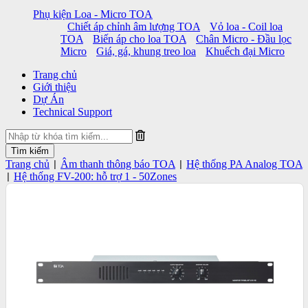
Phụ kiện Loa - Micro TOA
Chiết áp chỉnh âm lượng TOA
Vỏ loa - Coil loa
TOA
Biến áp cho loa TOA
Chân Micro - Đầu lọc
Micro
Giá, gá, khung treo loa
Khuếch đại Micro
Trang chủ
Giới thiệu
Dự Án
Technical Support
Trang chủ
Âm thanh thông báo TOA
Hệ thống PA Analog TOA
|
|
Hệ thống FV-200: hỗ trợ 1 - 50Zones
|