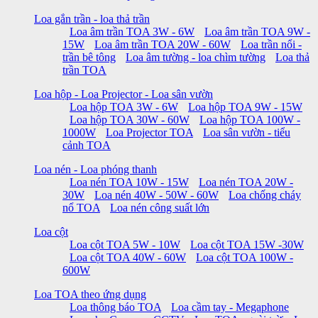
Loa gắn trần - loa thả trần
Loa âm trần TOA 3W - 6W
Loa âm trần TOA 9W -
15W
Loa âm trần TOA 20W - 60W
Loa trần nổi -
trần bê tông
Loa âm tường - loa chìm tường
Loa thả
trần TOA
Loa hộp - Loa Projector - Loa sân vườn
Loa hộp TOA 3W - 6W
Loa hộp TOA 9W - 15W
Loa hộp TOA 30W - 60W
Loa hộp TOA 100W -
1000W
Loa Projector TOA
Loa sân vườn - tiểu
cảnh TOA
Loa nén - Loa phóng thanh
Loa nén TOA 10W - 15W
Loa nén TOA 20W -
30W
Loa nén 40W - 50W - 60W
Loa chống cháy
nổ TOA
Loa nén công suất lớn
Loa cột
Loa cột TOA 5W - 10W
Loa cột TOA 15W -30W
Loa cột TOA 40W - 60W
Loa cột TOA 100W -
600W
Loa TOA theo ứng dụng
Loa thông báo TOA
Loa cầm tay - Megaphone