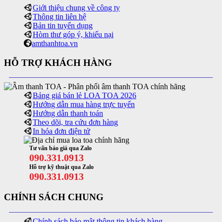
Giới thiệu chung về công ty
Thông tin liên hệ
Bản tin tuyển dụng
Hòm thư góp ý, khiếu nại
amthanhtoa.vn
HỖ TRỢ KHÁCH HÀNG
Bảng giá bán lẻ LOA TOA 2026
Hướng dẫn mua hàng trực tuyến
Hướng dẫn thanh toán
Theo dõi, tra cứu đơn hàng
In hóa đơn điện tử
Tư vấn báo giá qua Zalo
090.331.0913
Hỗ trợ kỹ thuật qua Zalo
090.331.0913
CHÍNH SÁCH CHUNG
Chính sách bảo mật thông tin khách hàng