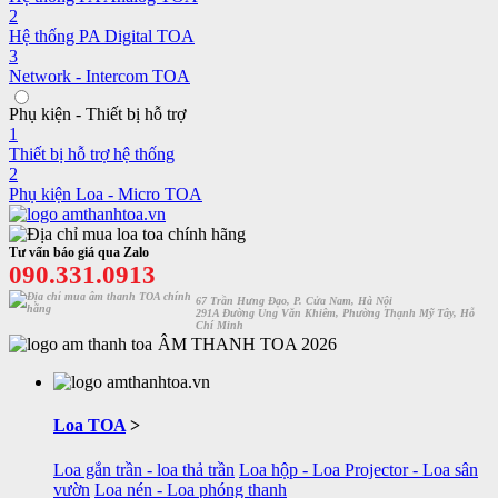
2
Hệ thống PA Digital TOA
3
Network - Intercom TOA
Phụ kiện - Thiết bị hỗ trợ
1
Thiết bị hỗ trợ hệ thống
2
Phụ kiện Loa - Micro TOA
Tư vấn báo giá qua Zalo
090.331.0913
67 Trần Hưng Đạo, P. Cửa Nam, Hà Nội
291A Đường Ung Văn Khiêm, Phường Thạnh Mỹ Tây, Hỗ
Chí Minh
ÂM THANH TOA 2026
Loa TOA
>
Loa gắn trần - loa thả trần
Loa hộp - Loa Projector - Loa sân
vườn
Loa nén - Loa phóng thanh