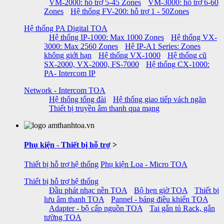
VM-2000: hỗ trợ 5-45 Zones
VM-3000: hỗ trợ 6-60
Zones
Hệ thống FV-200: hỗ trợ 1 - 50Zones
Hệ thống PA Digital TOA
Hệ thống IP-1000: Max 1000 Zones
Hệ thống VX-
3000: Max 2560 Zones
Hệ IP-A1 Series: Zones
không giới hạn
Hệ thống VX-1000
Hệ thống cũ
SX-2000, VX-2000, FS-7000
Hệ thống CX-1000:
PA- Intercom IP
Network - Intercom TOA
Hệ thống tổng đài
Hệ thống giao tiếp vách ngăn
Thiết bị truyền âm thanh qua mạng
Phụ kiện - Thiết bị hỗ trợ
>
Thiết bị hỗ trợ hệ thống
Phụ kiện Loa - Micro TOA
Thiết bị hỗ trợ hệ thống
Đầu phát nhạc nền TOA
Bộ hẹn giờ TOA
Thiết bị
lưu âm thanh TOA
Pannel - bảng điều khiển TOA
Adapter - bộ cấp nguồn TOA
Tai gắn tủ Rack, gắn
tường TOA