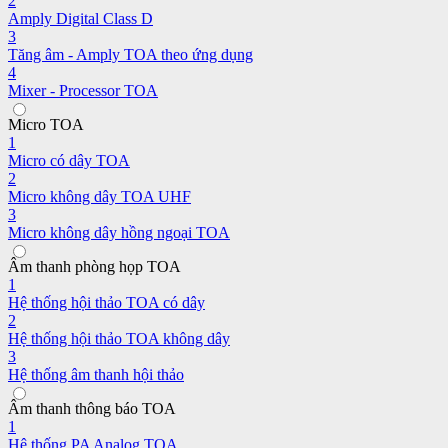
2
Amply Digital Class D
3
Tăng âm - Amply TOA theo ứng dụng
4
Mixer - Processor TOA
Micro TOA
1
Micro có dây TOA
2
Micro không dây TOA UHF
3
Micro không dây hồng ngoại TOA
Âm thanh phòng họp TOA
1
Hệ thống hội thảo TOA có dây
2
Hệ thống hội thảo TOA không dây
3
Hệ thống âm thanh hội thảo
Âm thanh thông báo TOA
1
Hệ thống PA Analog TOA