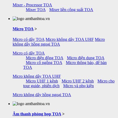
Mixer - Processor TOA
Mixer TOA
Mixer liền công suất TOA
Micro TOA
>
Micro có dây TOA
Micro không dây TOA UHF
Micro
không dây hồng ngoại TOA
Micro có dây TOA
Micro điện động TOA
Micro điện dung TOA
Micro cổ ngỗng TOA
Micro thông báo, để bàn
TOA
Micro không dây TOA UHF
Micro UHF 1 kênh
Micro UHF 2 kênh
Micro cho
tour guide, phiên dịch
Micro và phụ kiện
Micro không dây hồng ngoại TOA
Âm thanh phòng họp TOA
>