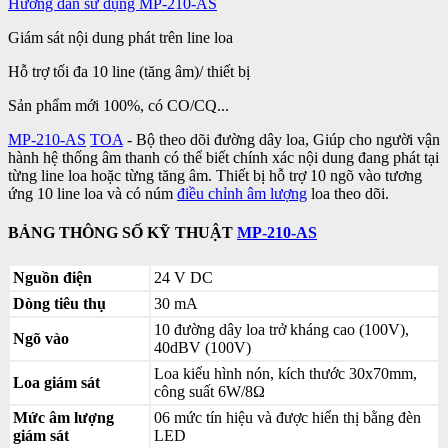
Hướng dẫn sử dụng MP-210-AS
Giám sát nội dung phát trên line loa
Hỗ trợ tối đa 10 line (tăng âm)/ thiết bị
Sản phẩm mới 100%, có CO/CQ...
MP-210-AS
TOA
- Bộ theo dõi đường dây loa, Giúp cho người vận
hành hệ thống âm thanh có thể biết chính xác nội dung đang phát tại
từng line loa hoặc từng tăng âm. Thiết bị hỗ trợ 10 ngõ vào tương
ứng 10 line loa và có núm
điều chỉnh âm lượng
loa theo dõi.
BẢNG THÔNG SỐ KỸ THUẬT
MP-210-AS
Nguồn điện
24 V DC
Dòng tiêu thụ
30 mA
10 đường dây loa trở kháng cao (100V),
Ngõ vào
40dBV (100V)
Loa kiểu hình nón, kích thước 30x70mm,
Loa giám sát
công suất 6W/8Ω
Mức âm lượng
06 mức tín hiệu và được hiển thị bằng đèn
giám sát
LED