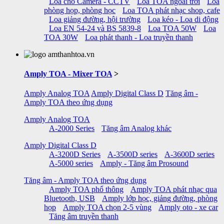
Loa cho Camera - CCTV
Loa TOA ngoài trời
Loa
phòng họp, phòng học
Loa TOA phát nhạc shop, cafe
Loa giảng đường, hội trường
Loa kéo - Loa di động
Loa EN 54-24 và BS 5839-8
Loa TOA 50W
Loa
TOA 30W
Loa phát thanh - Loa truyền thanh
Amply TOA - Mixer TOA
>
Amply Analog TOA
Amply Digital Class D
Tăng âm -
Amply TOA theo ứng dụng
Amply Analog TOA
A-2000 Series
Tăng âm Analog khác
Amply Digital Class D
A-3200D Series
A-3500D series
A-3600D series
A-5000 series
Amply - Tăng âm Prosound
Tăng âm - Amply TOA theo ứng dụng
Amply TOA phổ thông
Amply TOA phát nhạc qua
Bluetooth, USB
Amply lớp học, giảng đường, phòng
họp
Amply TOA chọn 2-5 vùng
Amply oto - xe car
Tăng âm truyền thanh