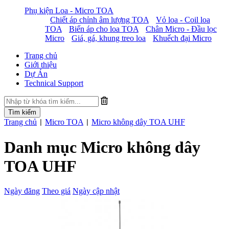
Phụ kiện Loa - Micro TOA
Chiết áp chỉnh âm lượng TOA
Vỏ loa - Coil loa
TOA
Biến áp cho loa TOA
Chân Micro - Đầu lọc
Micro
Giá, gá, khung treo loa
Khuếch đại Micro
Trang chủ
Giới thiệu
Dự Án
Technical Support
Trang chủ
Micro TOA
Micro không dây TOA UHF
|
|
Danh mục Micro không dây
TOA UHF
Ngày đăng
Theo giá
Ngày cập nhật