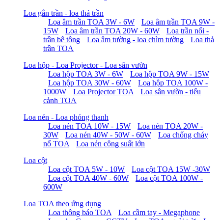
Loa gắn trần - loa thả trần
Loa âm trần TOA 3W - 6W
Loa âm trần TOA 9W -
15W
Loa âm trần TOA 20W - 60W
Loa trần nổi -
trần bê tông
Loa âm tường - loa chìm tường
Loa thả
trần TOA
Loa hộp - Loa Projector - Loa sân vườn
Loa hộp TOA 3W - 6W
Loa hộp TOA 9W - 15W
Loa hộp TOA 30W - 60W
Loa hộp TOA 100W -
1000W
Loa Projector TOA
Loa sân vườn - tiểu
cảnh TOA
Loa nén - Loa phóng thanh
Loa nén TOA 10W - 15W
Loa nén TOA 20W -
30W
Loa nén 40W - 50W - 60W
Loa chống cháy
nổ TOA
Loa nén công suất lớn
Loa cột
Loa cột TOA 5W - 10W
Loa cột TOA 15W -30W
Loa cột TOA 40W - 60W
Loa cột TOA 100W -
600W
Loa TOA theo ứng dụng
Loa thông báo TOA
Loa cầm tay - Megaphone