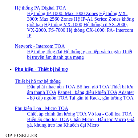
Hệ thống PA Digital TOA
Hệ thống IP-1000: Max 1000 Zones
Hệ thống VX-
3000: Max 2560 Zones
Hệ IP-A1 Series: Zones không
giới hạn
Hệ thống VX-1000
Hệ thống cũ SX-2000,
VX-2000, FS-7000
Hệ thống CX-1000: PA- Intercom
IP
Network - Intercom TOA
Hệ thống tổng đài
Hệ thống giao tiếp vách ngăn
Thiết
bị truyền âm thanh qua mạng
Phụ kiện - Thiết bị hỗ trợ
Thiết bị hỗ trợ hệ thống
Đầu phát nhạc nền TOA
Bộ hẹn giờ TOA
Thiết bị lưu
âm thanh TOA
Pannel - bảng điều khiển TOA
Adapter
- bộ cấp nguồn TOA
Tai gắn tủ Rack, gắn tường TOA
Phụ kiện Loa - Micro TOA
Chiết áp chỉnh âm lượng TOA
Vỏ loa - Coil loa TOA
Biến áp cho loa TOA
Chân Micro - Đầu lọc Micro
Giá,
gá, khung treo loa
Khuếch đại Micro
TOP 10 SELLER