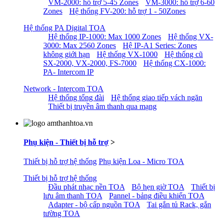
VM-2000: hỗ trợ 5-45 Zones
VM-3000: hỗ trợ 6-60
Zones
Hệ thống FV-200: hỗ trợ 1 - 50Zones
Hệ thống PA Digital TOA
Hệ thống IP-1000: Max 1000 Zones
Hệ thống VX-
3000: Max 2560 Zones
Hệ IP-A1 Series: Zones
không giới hạn
Hệ thống VX-1000
Hệ thống cũ
SX-2000, VX-2000, FS-7000
Hệ thống CX-1000:
PA- Intercom IP
Network - Intercom TOA
Hệ thống tổng đài
Hệ thống giao tiếp vách ngăn
Thiết bị truyền âm thanh qua mạng
Phụ kiện - Thiết bị hỗ trợ
>
Thiết bị hỗ trợ hệ thống
Phụ kiện Loa - Micro TOA
Thiết bị hỗ trợ hệ thống
Đầu phát nhạc nền TOA
Bộ hẹn giờ TOA
Thiết bị
lưu âm thanh TOA
Pannel - bảng điều khiển TOA
Adapter - bộ cấp nguồn TOA
Tai gắn tủ Rack, gắn
tường TOA