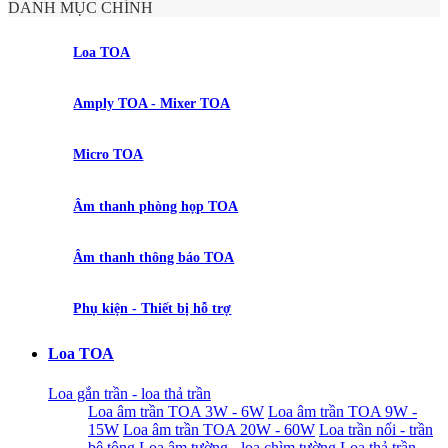
DANH MỤC CHÍNH
Loa TOA
Amply TOA - Mixer TOA
Micro TOA
Âm thanh phòng họp TOA
Âm thanh thông báo TOA
Phụ kiện - Thiết bị hỗ trợ
Loa TOA
Loa gắn trần - loa thả trần
Loa âm trần TOA 3W - 6W
Loa âm trần TOA 9W -
15W
Loa âm trần TOA 20W - 60W
Loa trần nổi - trần
bê tông
Loa âm tường - loa chìm tường
Loa thả trần