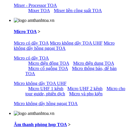
Mixer - Processor TOA
Mixer TOA
Mixer liền công suất TOA
Micro TOA
>
Micro có dây TOA
Micro không dây TOA UHF
Micro
không dây hồng ngoại TOA
Micro có dây TOA
Micro điện động TOA
Micro điện dung TOA
Micro cổ ngỗng TOA
Micro thông báo, để bàn
TOA
Micro không dây TOA UHF
Micro UHF 1 kênh
Micro UHF 2 kênh
Micro cho
tour guide, phiên dịch
Micro và phụ kiện
Micro không dây hồng ngoại TOA
Âm thanh phòng họp TOA
>