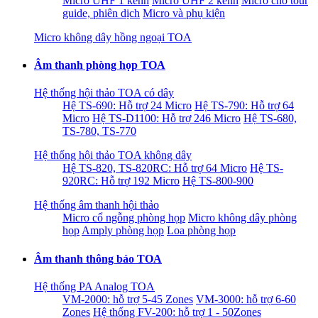
Micro UHF 1 kênh
Micro UHF 2 kênh
Micro cho tour
guide, phiên dịch
Micro và phụ kiện
Micro không dây hồng ngoại TOA
Âm thanh phòng họp TOA
Hệ thống hội thảo TOA có dây
Hệ TS-690: Hỗ trợ 24 Micro
Hệ TS-790: Hỗ trợ 64
Micro
Hệ TS-D1100: Hỗ trợ 246 Micro
Hệ TS-680,
TS-780, TS-770
Hệ thống hội thảo TOA không dây
Hệ TS-820, TS-820RC: Hỗ trợ 64 Micro
Hệ TS-
920RC: Hỗ trợ 192 Micro
Hệ TS-800-900
Hệ thống âm thanh hội thảo
Micro cổ ngỗng phòng họp
Micro không dây phòng
họp
Amply phòng họp
Loa phòng họp
Âm thanh thông báo TOA
Hệ thống PA Analog TOA
VM-2000: hỗ trợ 5-45 Zones
VM-3000: hỗ trợ 6-60
Zones
Hệ thống FV-200: hỗ trợ 1 - 50Zones