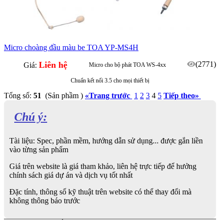
Micro choàng đầu màu be TOA YP-MS4H
Liên hệ
(2771)
Giá:
Micro cho bộ phát TOA WS-4xx
Chuẩn kết nối 3.5 cho mọi thiết bị
Tổng số:
51
(Sản phầm )
«
Trang trước
1
2
3
4
5
Tiếp theo
»
Chú ý:
Tài liệu: Spec, phần mềm, hướng dẫn sử dụng... được gắn liền
vào từng sản phẩm
Giá trên website là giá tham khảo, liên hệ trực tiếp để hưởng
chính sách giá dự án và dịch vụ tốt nhất
Đặc tính, thông số kỹ thuật trên website có thể thay đổi mà
không thông báo trước