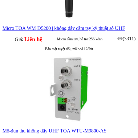
Micro TOA WM-D5200 | không dây cầm tay kỹ thuật số UHF
Liên hệ
(3311)
Giá:
Micro cầm tay, hỗ trợ 256 kênh
Bảo mật tuyệt đối, mã hoá 128bit
Mô-đun thu không dây UHF TOA WTU-M9800-AS