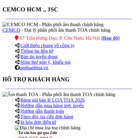
CEMCO HCM ., JSC
CEMCO
- Đại lý phân phối âm thanh TOA chính hãng
67 Trần Hưng Đạo, P. Cửa Nam, Hà Nội
[Bản đồ]
Giới thiệu chung về công ty
Thông tin liên hệ
Bản tin tuyển dụng
Hòm thư góp ý, khiếu nại
amthanhtoa.vn
HỖ TRỢ KHÁCH HÀNG
Bảng giá bán lẻ LOA TOA 2026
Hướng dẫn mua hàng trực tuyến
Hướng dẫn thanh toán
Theo dõi, tra cứu đơn hàng
In hóa đơn điện tử
Tư vấn báo giá qua Zalo