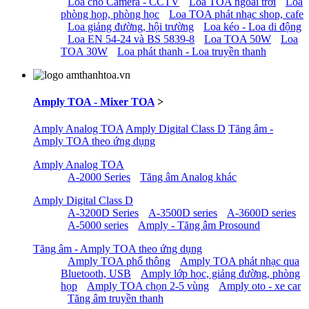
Loa cho Camera - CCTV
Loa TOA ngoài trời
Loa
phòng họp, phòng học
Loa TOA phát nhạc shop, cafe
Loa giảng đường, hội trường
Loa kéo - Loa di động
Loa EN 54-24 và BS 5839-8
Loa TOA 50W
Loa
TOA 30W
Loa phát thanh - Loa truyền thanh
Amply TOA - Mixer TOA
>
Amply Analog TOA
Amply Digital Class D
Tăng âm -
Amply TOA theo ứng dụng
Amply Analog TOA
A-2000 Series
Tăng âm Analog khác
Amply Digital Class D
A-3200D Series
A-3500D series
A-3600D series
A-5000 series
Amply - Tăng âm Prosound
Tăng âm - Amply TOA theo ứng dụng
Amply TOA phổ thông
Amply TOA phát nhạc qua
Bluetooth, USB
Amply lớp học, giảng đường, phòng
họp
Amply TOA chọn 2-5 vùng
Amply oto - xe car
Tăng âm truyền thanh