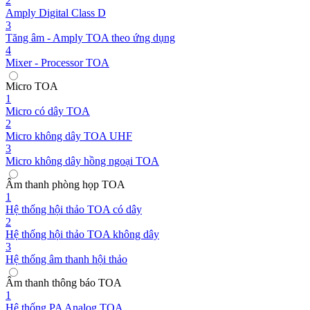
2
Amply Digital Class D
3
Tăng âm - Amply TOA theo ứng dụng
4
Mixer - Processor TOA
Micro TOA
1
Micro có dây TOA
2
Micro không dây TOA UHF
3
Micro không dây hồng ngoại TOA
Âm thanh phòng họp TOA
1
Hệ thống hội thảo TOA có dây
2
Hệ thống hội thảo TOA không dây
3
Hệ thống âm thanh hội thảo
Âm thanh thông báo TOA
1
Hệ thống PA Analog TOA