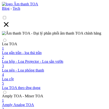
Blog
-
Tech
Loa TOA
1
Loa gắn trần - loa thả trần
2
Loa hộp - Loa Projector - Loa sân vườn
3
Loa nén - Loa phóng thanh
4
Loa cột
5
Loa TOA theo ứng dụng
Amply TOA - Mixer TOA
1
Amply Analog TOA