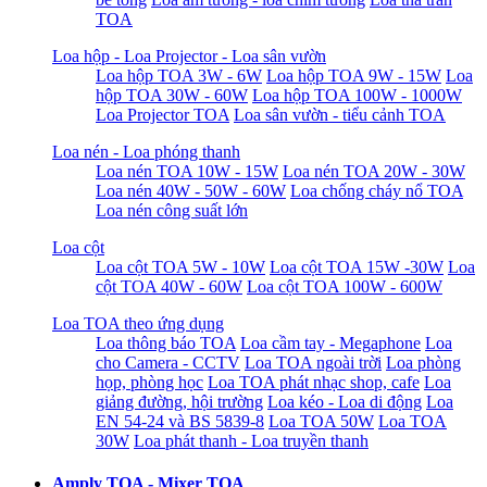
TOA
Loa hộp - Loa Projector - Loa sân vườn
Loa hộp TOA 3W - 6W
Loa hộp TOA 9W - 15W
Loa
hộp TOA 30W - 60W
Loa hộp TOA 100W - 1000W
Loa Projector TOA
Loa sân vườn - tiểu cảnh TOA
Loa nén - Loa phóng thanh
Loa nén TOA 10W - 15W
Loa nén TOA 20W - 30W
Loa nén 40W - 50W - 60W
Loa chống cháy nổ TOA
Loa nén công suất lớn
Loa cột
Loa cột TOA 5W - 10W
Loa cột TOA 15W -30W
Loa
cột TOA 40W - 60W
Loa cột TOA 100W - 600W
Loa TOA theo ứng dụng
Loa thông báo TOA
Loa cầm tay - Megaphone
Loa
cho Camera - CCTV
Loa TOA ngoài trời
Loa phòng
họp, phòng học
Loa TOA phát nhạc shop, cafe
Loa
giảng đường, hội trường
Loa kéo - Loa di động
Loa
EN 54-24 và BS 5839-8
Loa TOA 50W
Loa TOA
30W
Loa phát thanh - Loa truyền thanh
Amply TOA - Mixer TOA