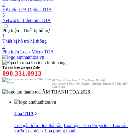
2
Hệ thống PA Digital TOA
3
Network - Intercom TOA
Phụ kiện - Thiết bị hỗ trợ
1
Thiết bị hỗ trợ hệ thống
2
Phụ kiện Loa - Micro TOA
Tư vấn báo giá qua Zalo
090.331.0913
67 Trần Hưng Đạo, P. Cửa Nam, Hà Nội
291A Đường Ung Văn Khiêm, Phường Thạnh Mỹ Tây, Hỗ
Chí Minh
ÂM THANH TOA 2026
Loa TOA
>
Loa gắn trần - loa thả trần
Loa hộp - Loa Projector - Loa sân
vườn
Loa nén - Loa phóng thanh