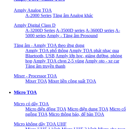
Amply Analog TOA
A-2000 Series
Tăng âm Analog khác
Amply Digital Class D
A-3200D Series
A-3500D series
A-3600D series
A-
5000 series
Amply - Tăng âm Prosound
Tăng âm - Amply TOA theo ứng dụng
Amply TOA phổ thông
Amply TOA phát nhạc qua
Bluetooth, USB
Amply lớp học, giảng đường, phòng
họp
Amply TOA chọn 2-5 vùng
Amply oto - xe car
Tăng âm truyền thanh
Mixer - Processor TOA
Mixer TOA
Mixer liền công suất TOA
Micro TOA
Micro có dây TOA
Micro điện động TOA
Micro điện dung TOA
Micro cổ
ngỗng TOA
Micro thông báo, để bàn TOA
Micro không dây TOA UHF