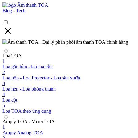
Blog
-
Tech
Loa TOA
1
Loa gắn trần - loa thả trần
2
Loa hộp - Loa Projector - Loa sân vườn
3
Loa nén - Loa phóng thanh
4
Loa cột
5
Loa TOA theo ứng dụng
Amply TOA - Mixer TOA
1
Amply Analog TOA