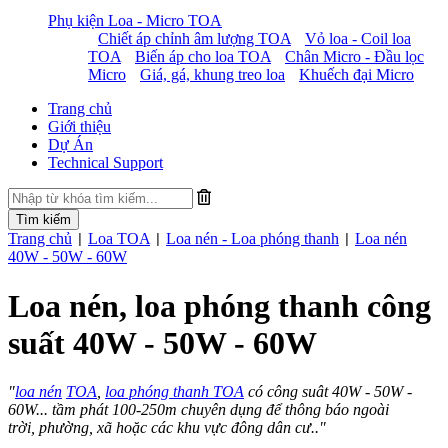
Phụ kiện Loa - Micro TOA
Chiết áp chỉnh âm lượng TOA
Vỏ loa - Coil loa
TOA
Biến áp cho loa TOA
Chân Micro - Đầu lọc
Micro
Giá, gá, khung treo loa
Khuếch đại Micro
Trang chủ
Giới thiệu
Dự Án
Technical Support
Trang chủ
Loa TOA
Loa nén - Loa phóng thanh
Loa nén
|
|
|
40W - 50W - 60W
Loa nén, loa phóng thanh công
suất 40W - 50W - 60W
"
loa nén
TOA
,
loa phóng thanh TOA
có công suât 40W - 50W -
60W... tầm phát 100-250m chuyên dụng để thông báo ngoài
trời, phường, xã hoặc các khu vực đông dân cư.."