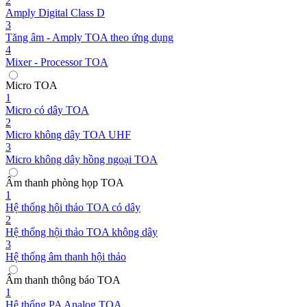
2
Amply Digital Class D
3
Tăng âm - Amply TOA theo ứng dụng
4
Mixer - Processor TOA
Micro TOA
1
Micro có dây TOA
2
Micro không dây TOA UHF
3
Micro không dây hồng ngoại TOA
Âm thanh phòng họp TOA
1
Hệ thống hội thảo TOA có dây
2
Hệ thống hội thảo TOA không dây
3
Hệ thống âm thanh hội thảo
Âm thanh thông báo TOA
1
Hệ thống PA Analog TOA