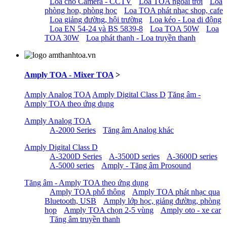
Loa cho Camera - CCTV
Loa TOA ngoài trời
Loa
phòng họp, phòng học
Loa TOA phát nhạc shop, cafe
Loa giảng đường, hội trường
Loa kéo - Loa di động
Loa EN 54-24 và BS 5839-8
Loa TOA 50W
Loa
TOA 30W
Loa phát thanh - Loa truyền thanh
Amply TOA - Mixer TOA
>
Amply Analog TOA
Amply Digital Class D
Tăng âm -
Amply TOA theo ứng dụng
Amply Analog TOA
A-2000 Series
Tăng âm Analog khác
Amply Digital Class D
A-3200D Series
A-3500D series
A-3600D series
A-5000 series
Amply - Tăng âm Prosound
Tăng âm - Amply TOA theo ứng dụng
Amply TOA phổ thông
Amply TOA phát nhạc qua
Bluetooth, USB
Amply lớp học, giảng đường, phòng
họp
Amply TOA chọn 2-5 vùng
Amply oto - xe car
Tăng âm truyền thanh