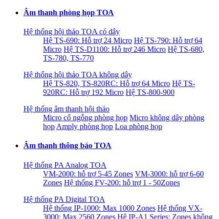
Âm thanh phòng họp TOA
Hệ thống hội thảo TOA có dây
Hệ TS-690: Hỗ trợ 24 Micro
Hệ TS-790: Hỗ trợ 64
Micro
Hệ TS-D1100: Hỗ trợ 246 Micro
Hệ TS-680,
TS-780, TS-770
Hệ thống hội thảo TOA không dây
Hệ TS-820, TS-820RC: Hỗ trợ 64 Micro
Hệ TS-
920RC: Hỗ trợ 192 Micro
Hệ TS-800-900
Hệ thống âm thanh hội thảo
Micro cổ ngỗng phòng họp
Micro không dây phòng
họp
Amply phòng họp
Loa phòng họp
Âm thanh thông báo TOA
Hệ thống PA Analog TOA
VM-2000: hỗ trợ 5-45 Zones
VM-3000: hỗ trợ 6-60
Zones
Hệ thống FV-200: hỗ trợ 1 - 50Zones
Hệ thống PA Digital TOA
Hệ thống IP-1000: Max 1000 Zones
Hệ thống VX-
3000: Max 2560 Zones
Hệ IP-A1 Series: Zones không