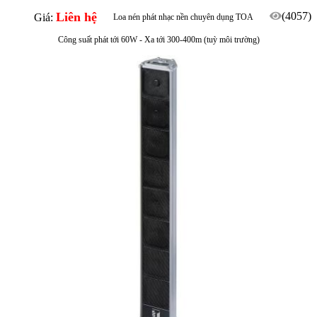
Liên hệ
(4057)
Giá:
Loa nén phát nhạc nền chuyên dụng TOA
Công suất phát tới 60W - Xa tới 300-400m (tuỳ môi trường)