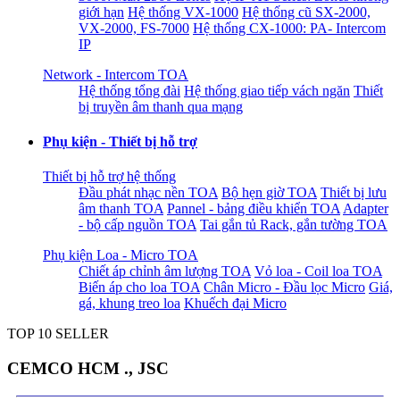
giới hạn
Hệ thống VX-1000
Hệ thống cũ SX-2000,
VX-2000, FS-7000
Hệ thống CX-1000: PA- Intercom
IP
Network - Intercom TOA
Hệ thống tổng đài
Hệ thống giao tiếp vách ngăn
Thiết
bị truyền âm thanh qua mạng
Phụ kiện - Thiết bị hỗ trợ
Thiết bị hỗ trợ hệ thống
Đầu phát nhạc nền TOA
Bộ hẹn giờ TOA
Thiết bị lưu
âm thanh TOA
Pannel - bảng điều khiển TOA
Adapter
- bộ cấp nguồn TOA
Tai gắn tủ Rack, gắn tường TOA
Phụ kiện Loa - Micro TOA
Chiết áp chỉnh âm lượng TOA
Vỏ loa - Coil loa TOA
Biến áp cho loa TOA
Chân Micro - Đầu lọc Micro
Giá,
gá, khung treo loa
Khuếch đại Micro
TOP 10 SELLER
CEMCO HCM ., JSC