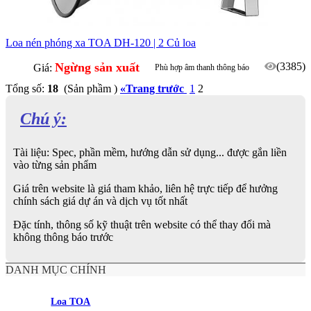
Loa nén phóng xa TOA DH-120 | 2 Củ loa
Ngừng sản xuất
(3385)
Giá:
Phù hợp âm thanh thông báo
Tổng số:
18
(Sản phầm )
«
Trang trước
1
2
Chú ý:
Tài liệu: Spec, phần mềm, hướng dẫn sử dụng... được gắn liền
vào từng sản phẩm
Giá trên website là giá tham khảo, liên hệ trực tiếp để hưởng
chính sách giá dự án và dịch vụ tốt nhất
Đặc tính, thông số kỹ thuật trên website có thể thay đổi mà
không thông báo trước
DANH MỤC CHÍNH
Loa TOA