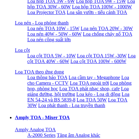
Loa hộp TOA 3W - 6W
Loa hộp TOA 9W - 15W
Loa
hộp TOA 30W - 60W
Loa hộp TOA 100W - 1000W
Loa Projector TOA
Loa sân vườn - tiểu cảnh TOA
Loa nén - Loa phóng thanh
Loa nén TOA 10W - 15W
Loa nén TOA 20W - 30W
Loa nén 40W - 50W - 60W
Loa chống cháy nổ TOA
Loa nén công suất lớn
Loa cột
Loa cột TOA 5W - 10W
Loa cột TOA 15W -30W
Loa
cột TOA 40W - 60W
Loa cột TOA 100W - 600W
Loa TOA theo ứng dụng
Loa thông báo TOA
Loa cầm tay - Megaphone
Loa
cho Camera - CCTV
Loa TOA ngoài trời
Loa phòng
họp, phòng học
Loa TOA phát nhạc shop, cafe
Loa
giảng đường, hội trường
Loa kéo - Loa di động
Loa
EN 54-24 và BS 5839-8
Loa TOA 50W
Loa TOA
30W
Loa phát thanh - Loa truyền thanh
Amply TOA - Mixer TOA
Amply Analog TOA
A-2000 Series
Tăng âm Analog khác