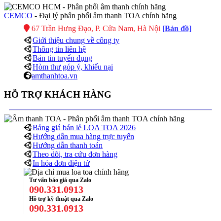
CEMCO
- Đại lý phân phối âm thanh TOA chính hãng
67 Trần Hưng Đạo, P. Cửa Nam, Hà Nội
[Bản đồ]
Giới thiệu chung về công ty
Thông tin liên hệ
Bản tin tuyển dụng
Hòm thư góp ý, khiếu nại
amthanhtoa.vn
HỖ TRỢ KHÁCH HÀNG
Bảng giá bán lẻ LOA TOA 2026
Hướng dẫn mua hàng trực tuyến
Hướng dẫn thanh toán
Theo dõi, tra cứu đơn hàng
In hóa đơn điện tử
Tư vấn báo giá qua Zalo
090.331.0913
Hỗ trợ kỹ thuật qua Zalo
090.331.0913