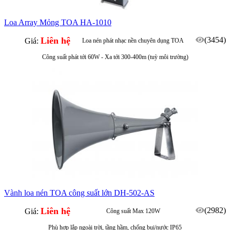
Loa Array Mỏng TOA HA-1010
Liên hệ
(3454)
Giá:
Loa nén phát nhạc nền chuyên dụng TOA
Công suất phát tới 60W - Xa tới 300-400m (tuỳ môi trường)
Vành loa nén TOA công suất lớn DH-502-AS
Liên hệ
(2982)
Giá:
Công suất Max 120W
Phù hợp lắp ngoài trời, tầng hầm, chống bụi/nước IP65