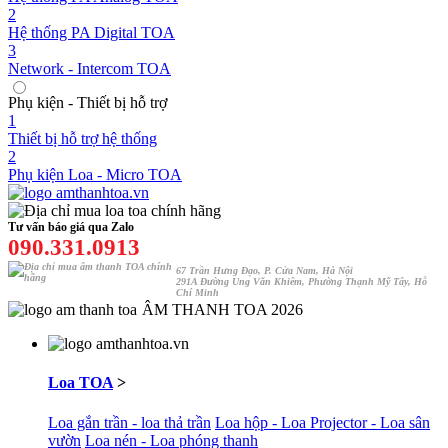
2
Hệ thống PA Digital TOA
3
Network - Intercom TOA
Phụ kiện - Thiết bị hỗ trợ
1
Thiết bị hỗ trợ hệ thống
2
Phụ kiện Loa - Micro TOA
Tư vấn báo giá qua Zalo
090.331.0913
67 Trần Hưng Đạo, P. Cửa Nam, Hà Nội
291A Đường Ung Văn Khiêm, Phường Thạnh Mỹ Tây, Hỗ
Chí Minh
ÂM THANH TOA 2026
Loa TOA
>
Loa gắn trần - loa thả trần
Loa hộp - Loa Projector - Loa sân
vườn
Loa nén - Loa phóng thanh