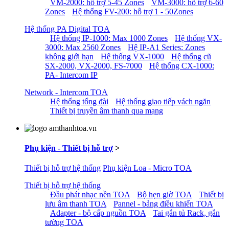
VM-2000: hỗ trợ 5-45 Zones
VM-3000: hỗ trợ 6-60
Zones
Hệ thống FV-200: hỗ trợ 1 - 50Zones
Hệ thống PA Digital TOA
Hệ thống IP-1000: Max 1000 Zones
Hệ thống VX-
3000: Max 2560 Zones
Hệ IP-A1 Series: Zones
không giới hạn
Hệ thống VX-1000
Hệ thống cũ
SX-2000, VX-2000, FS-7000
Hệ thống CX-1000:
PA- Intercom IP
Network - Intercom TOA
Hệ thống tổng đài
Hệ thống giao tiếp vách ngăn
Thiết bị truyền âm thanh qua mạng
Phụ kiện - Thiết bị hỗ trợ
>
Thiết bị hỗ trợ hệ thống
Phụ kiện Loa - Micro TOA
Thiết bị hỗ trợ hệ thống
Đầu phát nhạc nền TOA
Bộ hẹn giờ TOA
Thiết bị
lưu âm thanh TOA
Pannel - bảng điều khiển TOA
Adapter - bộ cấp nguồn TOA
Tai gắn tủ Rack, gắn
tường TOA