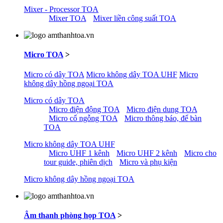
Mixer - Processor TOA
Mixer TOA
Mixer liền công suất TOA
Micro TOA
>
Micro có dây TOA
Micro không dây TOA UHF
Micro
không dây hồng ngoại TOA
Micro có dây TOA
Micro điện động TOA
Micro điện dung TOA
Micro cổ ngỗng TOA
Micro thông báo, để bàn
TOA
Micro không dây TOA UHF
Micro UHF 1 kênh
Micro UHF 2 kênh
Micro cho
tour guide, phiên dịch
Micro và phụ kiện
Micro không dây hồng ngoại TOA
Âm thanh phòng họp TOA
>