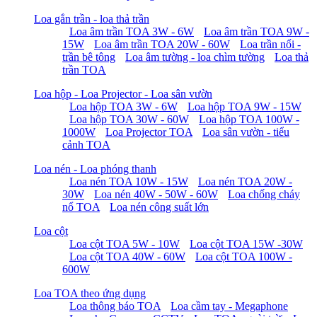
Loa gắn trần - loa thả trần
Loa âm trần TOA 3W - 6W
Loa âm trần TOA 9W -
15W
Loa âm trần TOA 20W - 60W
Loa trần nổi -
trần bê tông
Loa âm tường - loa chìm tường
Loa thả
trần TOA
Loa hộp - Loa Projector - Loa sân vườn
Loa hộp TOA 3W - 6W
Loa hộp TOA 9W - 15W
Loa hộp TOA 30W - 60W
Loa hộp TOA 100W -
1000W
Loa Projector TOA
Loa sân vườn - tiểu
cảnh TOA
Loa nén - Loa phóng thanh
Loa nén TOA 10W - 15W
Loa nén TOA 20W -
30W
Loa nén 40W - 50W - 60W
Loa chống cháy
nổ TOA
Loa nén công suất lớn
Loa cột
Loa cột TOA 5W - 10W
Loa cột TOA 15W -30W
Loa cột TOA 40W - 60W
Loa cột TOA 100W -
600W
Loa TOA theo ứng dụng
Loa thông báo TOA
Loa cầm tay - Megaphone