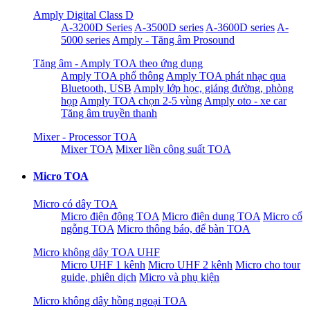
Amply Digital Class D
A-3200D Series
A-3500D series
A-3600D series
A-
5000 series
Amply - Tăng âm Prosound
Tăng âm - Amply TOA theo ứng dụng
Amply TOA phổ thông
Amply TOA phát nhạc qua
Bluetooth, USB
Amply lớp học, giảng đường, phòng
họp
Amply TOA chọn 2-5 vùng
Amply oto - xe car
Tăng âm truyền thanh
Mixer - Processor TOA
Mixer TOA
Mixer liền công suất TOA
Micro TOA
Micro có dây TOA
Micro điện động TOA
Micro điện dung TOA
Micro cổ
ngỗng TOA
Micro thông báo, để bàn TOA
Micro không dây TOA UHF
Micro UHF 1 kênh
Micro UHF 2 kênh
Micro cho tour
guide, phiên dịch
Micro và phụ kiện
Micro không dây hồng ngoại TOA