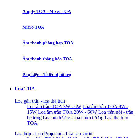
Amply TOA - Mixer TOA
Micro TOA
Âm thanh phòng họp TOA
Âm thanh thông báo TOA
Phụ kiện - Thiết bị hỗ trợ
Loa TOA
Loa gắn trần - loa thả trần
Loa âm trần TOA 3W - 6W
Loa âm trần TOA 9W -
15W
Loa âm trần TOA 20W - 60W
Loa trần nổi - trần
bê tông
Loa âm tường - loa chìm tường
Loa thả trần
TOA
Loa hộp - Loa Projector - Loa sân vườn