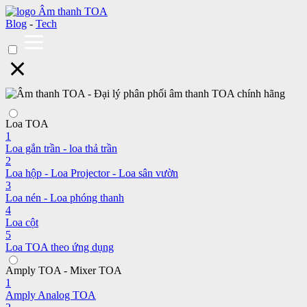
Blog
-
Tech
Loa TOA
1
Loa gắn trần - loa thả trần
2
Loa hộp - Loa Projector - Loa sân vườn
3
Loa nén - Loa phóng thanh
4
Loa cột
5
Loa TOA theo ứng dụng
Amply TOA - Mixer TOA
1
Amply Analog TOA