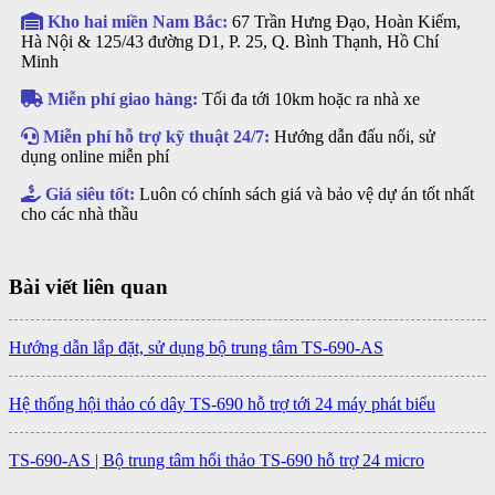
Kho hai miền Nam Bắc:
67 Trần Hưng Đạo, Hoàn Kiếm,
Hà Nội & 125/43 đường D1, P. 25, Q. Bình Thạnh, Hồ Chí
Minh
Miễn phí giao hàng:
Tối đa tới 10km hoặc ra nhà xe
Miễn phí hỗ trợ kỹ thuật 24/7:
Hướng dẫn đấu nối, sử
dụng online miễn phí
Giá siêu tốt:
Luôn có chính sách giá và bảo vệ dự án tốt nhất
cho các nhà thầu
Bài viết liên quan
Hướng dẫn lắp đặt, sử dụng bộ trung tâm TS-690-AS
Hệ thống hội thảo có dây TS-690 hỗ trợ tới 24 máy phát biểu
TS-690-AS | Bộ trung tâm hổi thảo TS-690 hỗ trợ 24 micro