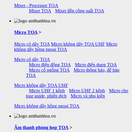
Mixer - Processor TOA
Mixer TOA
Mixer liền công suất TOA
Micro TOA
>
Micro có dây TOA
Micro không dây TOA UHF
Micro
không dây hồng ngoại TOA
Micro có dây TOA
Micro điện động TOA
Micro điện dung TOA
Micro cổ ngỗng TOA
Micro thông báo, để bàn
TOA
Micro không dây TOA UHF
Micro UHF 1 kênh
Micro UHF 2 kênh
Micro cho
tour guide, phiên dịch
Micro và phụ kiện
Micro không dây hồng ngoại TOA
Âm thanh phòng họp TOA
>