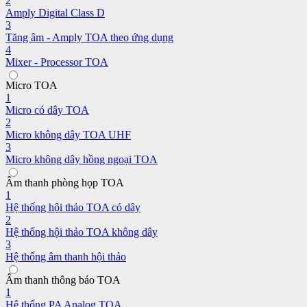
2
Amply Digital Class D
3
Tăng âm - Amply TOA theo ứng dụng
4
Mixer - Processor TOA
Micro TOA
1
Micro có dây TOA
2
Micro không dây TOA UHF
3
Micro không dây hồng ngoại TOA
Âm thanh phòng họp TOA
1
Hệ thống hội thảo TOA có dây
2
Hệ thống hội thảo TOA không dây
3
Hệ thống âm thanh hội thảo
Âm thanh thông báo TOA
1
Hệ thống PA Analog TOA