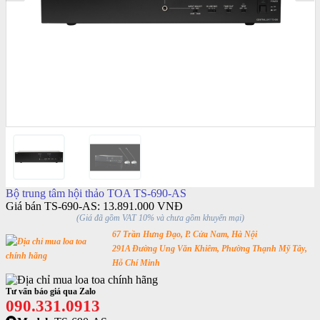
Bộ trung tâm hội thảo TOA TS-690-AS
Giá bán TS-690-AS:
13.891.000 VNĐ
(Giá đã gồm VAT 10% và chưa gồm khuyến mại)
67 Trần Hưng Đạo, P. Cửa Nam, Hà Nội
291A Đường Ung Văn Khiêm, Phường Thạnh Mỹ Tây,
Hỗ Chí Minh
Tư vấn báo giá qua Zalo
090.331.0913