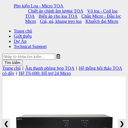
Phụ kiện Loa - Micro TOA
Chiết áp chỉnh âm lượng TOA
Vỏ loa - Coil loa
TOA
Biến áp cho loa TOA
Chân Micro - Đầu lọc
Micro
Giá, gá, khung treo loa
Khuếch đại Micro
Trang chủ
Giới thiệu
Dự Án
Technical Support
Trang chủ
Âm thanh phòng họp TOA
Hệ thống hội thảo TOA
|
|
có dây
Hệ TS-690: Hỗ trợ 24 Micro
|
❮
❯