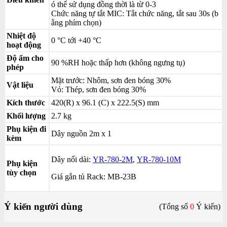
ó thể sử dụng đồng thời là từ 0-3
Chức năng tự tắt MIC: Tắt chức năng, tắt sau 30s (b
ằng phím chọn)
Nhiệt độ
0 °C tới +40 °C
hoạt động
Độ ẩm cho
90 %RH hoặc thấp hơn (không ngưng tụ)
phép
Mặt trước: Nhôm, sơn đen bóng 30%
Vật liệu
Vỏ: Thép, sơn đen bóng 30%
Kích thước
420(R) x 96.1 (C) x 222.5(S) mm
Khối lượng
2.7 kg
Phụ kiện đi
Dây nguồn 2m x 1
kèm
Dây nối dài:
YR-780-2M
,
YR-780-10M
Phụ kiện
tùy chọn
Giá gắn tủ Rack: MB-23B
Ý kiến người dùng
(Tổng số
0
Ý kiến)