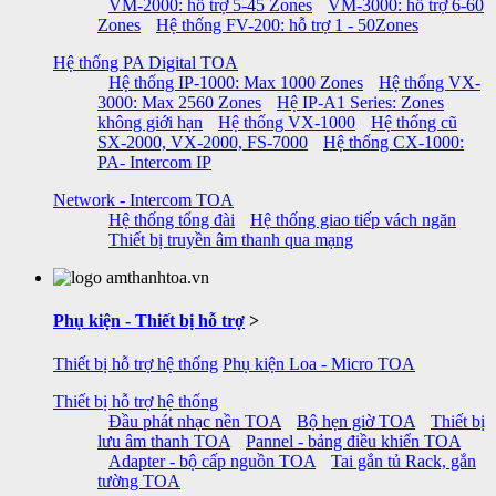
VM-2000: hỗ trợ 5-45 Zones
VM-3000: hỗ trợ 6-60
Zones
Hệ thống FV-200: hỗ trợ 1 - 50Zones
Hệ thống PA Digital TOA
Hệ thống IP-1000: Max 1000 Zones
Hệ thống VX-
3000: Max 2560 Zones
Hệ IP-A1 Series: Zones
không giới hạn
Hệ thống VX-1000
Hệ thống cũ
SX-2000, VX-2000, FS-7000
Hệ thống CX-1000:
PA- Intercom IP
Network - Intercom TOA
Hệ thống tổng đài
Hệ thống giao tiếp vách ngăn
Thiết bị truyền âm thanh qua mạng
Phụ kiện - Thiết bị hỗ trợ
>
Thiết bị hỗ trợ hệ thống
Phụ kiện Loa - Micro TOA
Thiết bị hỗ trợ hệ thống
Đầu phát nhạc nền TOA
Bộ hẹn giờ TOA
Thiết bị
lưu âm thanh TOA
Pannel - bảng điều khiển TOA
Adapter - bộ cấp nguồn TOA
Tai gắn tủ Rack, gắn
tường TOA