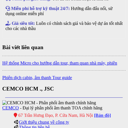
Miễn phí hỗ trợ kỹ thuật 24/7:
Hướng dẫn đấu nối, sử
dụng online miễn phí
Giá siêu tốt:
Luôn có chính sách giá và bảo vệ dự án tốt nhất
cho các nhà thầu
Bài viết liên quan
Hệ thống Micro cho hướng dẫn tour, tham quan nhà máy, phiên
Phiên dịch cabin, âm thanh Tour guide
CEMCO HCM ., JSC
CEMCO
- Đại lý phân phối âm thanh TOA chính hãng
67 Trần Hưng Đạo, P. Cửa Nam, Hà Nội
[Bản đồ]
Giới thiệu chung về công ty
Thông tin liên hệ