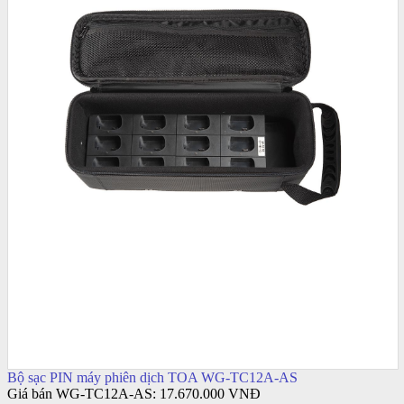
Bộ sạc PIN máy phiên dịch TOA WG-TC12A-AS
Giá bán WG-TC12A-AS:
17.670.000 VNĐ