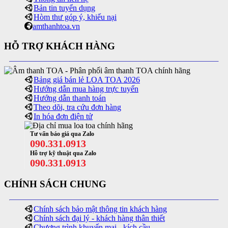
Bản tin tuyển dụng
Hòm thư góp ý, khiếu nại
amthanhtoa.vn
HỖ TRỢ KHÁCH HÀNG
Bảng giá bán lẻ LOA TOA 2026
Hướng dẫn mua hàng trực tuyến
Hướng dẫn thanh toán
Theo dõi, tra cứu đơn hàng
In hóa đơn điện tử
Tư vấn báo giá qua Zalo
090.331.0913
Hỗ trợ kỹ thuật qua Zalo
090.331.0913
CHÍNH SÁCH CHUNG
Chính sách bảo mật thông tin khách hàng
Chính sách đại lý - khách hàng thân thiết
Chương trình khuyến mại - kích cầu