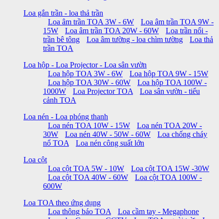
Loa gắn trần - loa thả trần
Loa âm trần TOA 3W - 6W
Loa âm trần TOA 9W -
15W
Loa âm trần TOA 20W - 60W
Loa trần nổi -
trần bê tông
Loa âm tường - loa chìm tường
Loa thả
trần TOA
Loa hộp - Loa Projector - Loa sân vườn
Loa hộp TOA 3W - 6W
Loa hộp TOA 9W - 15W
Loa hộp TOA 30W - 60W
Loa hộp TOA 100W -
1000W
Loa Projector TOA
Loa sân vườn - tiểu
cảnh TOA
Loa nén - Loa phóng thanh
Loa nén TOA 10W - 15W
Loa nén TOA 20W -
30W
Loa nén 40W - 50W - 60W
Loa chống cháy
nổ TOA
Loa nén công suất lớn
Loa cột
Loa cột TOA 5W - 10W
Loa cột TOA 15W -30W
Loa cột TOA 40W - 60W
Loa cột TOA 100W -
600W
Loa TOA theo ứng dụng
Loa thông báo TOA
Loa cầm tay - Megaphone