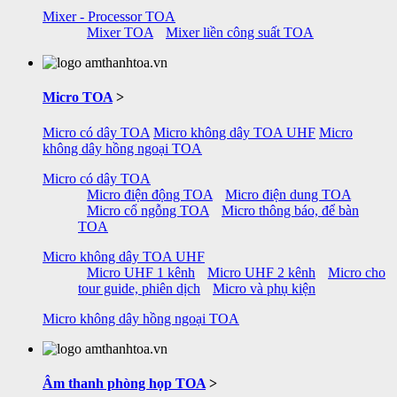
Mixer - Processor TOA
Mixer TOA
Mixer liền công suất TOA
Micro TOA
>
Micro có dây TOA
Micro không dây TOA UHF
Micro
không dây hồng ngoại TOA
Micro có dây TOA
Micro điện động TOA
Micro điện dung TOA
Micro cổ ngỗng TOA
Micro thông báo, để bàn
TOA
Micro không dây TOA UHF
Micro UHF 1 kênh
Micro UHF 2 kênh
Micro cho
tour guide, phiên dịch
Micro và phụ kiện
Micro không dây hồng ngoại TOA
Âm thanh phòng họp TOA
>