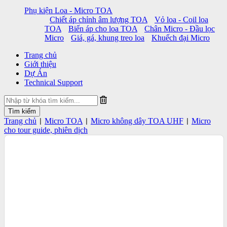
Phụ kiện Loa - Micro TOA
Chiết áp chỉnh âm lượng TOA
Vỏ loa - Coil loa
TOA
Biến áp cho loa TOA
Chân Micro - Đầu lọc
Micro
Giá, gá, khung treo loa
Khuếch đại Micro
Trang chủ
Giới thiệu
Dự Án
Technical Support
Trang chủ
Micro TOA
Micro không dây TOA UHF
Micro
|
|
|
cho tour guide, phiên dịch