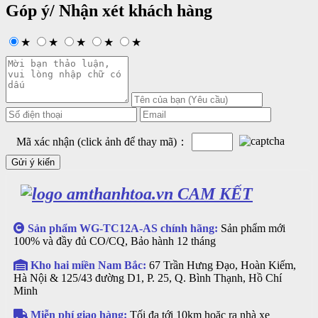
Góp ý/ Nhận xét khách hàng
★
★
★
★
★
Mã xác nhận (click ảnh để thay mã)：
CAM KẾT
Sản phẩm WG-TC12A-AS chính hãng:
Sản phẩm mới
100% và đầy đủ CO/CQ, Bảo hành 12 tháng
Kho hai miền Nam Bắc:
67 Trần Hưng Đạo, Hoàn Kiếm,
Hà Nội & 125/43 đường D1, P. 25, Q. Bình Thạnh, Hồ Chí
Minh
Miễn phí giao hàng:
Tối đa tới 10km hoặc ra nhà xe