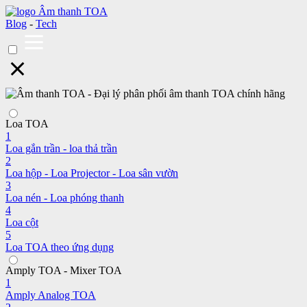
Blog
-
Tech
Loa TOA
1
Loa gắn trần - loa thả trần
2
Loa hộp - Loa Projector - Loa sân vườn
3
Loa nén - Loa phóng thanh
4
Loa cột
5
Loa TOA theo ứng dụng
Amply TOA - Mixer TOA
1
Amply Analog TOA