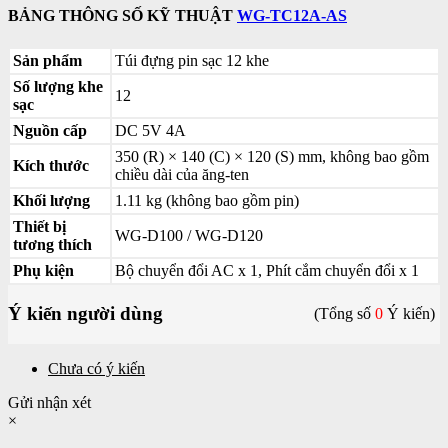
BẢNG THÔNG SỐ KỸ THUẬT
WG-TC12A-AS
Sản phẩm
Túi đựng pin sạc 12 khe
Số lượng khe
12
sạc
Nguồn cấp
DC 5V 4A
350 (R) × 140 (C) × 120 (S) mm, không bao gồm
Kích thước
chiều dài của ăng-ten
Khối lượng
1.11 kg (không bao gồm pin)
Thiết bị
WG-D100 / WG-D120
tương thích
Phụ kiện
Bộ chuyển đổi AC x 1, Phít cắm chuyển đổi x 1
Ý kiến người dùng
(Tổng số
0
Ý kiến)
Chưa có ý kiến
Gửi nhận xét
×