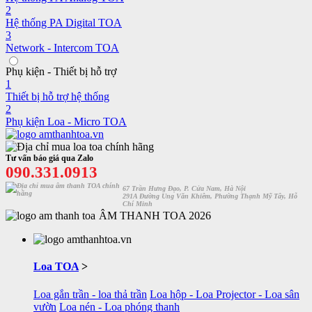
2
Hệ thống PA Digital TOA
3
Network - Intercom TOA
Phụ kiện - Thiết bị hỗ trợ
1
Thiết bị hỗ trợ hệ thống
2
Phụ kiện Loa - Micro TOA
Tư vấn báo giá qua Zalo
090.331.0913
67 Trần Hưng Đạo, P. Cửa Nam, Hà Nội
291A Đường Ung Văn Khiêm, Phường Thạnh Mỹ Tây, Hỗ
Chí Minh
ÂM THANH TOA 2026
Loa TOA
>
Loa gắn trần - loa thả trần
Loa hộp - Loa Projector - Loa sân
vườn
Loa nén - Loa phóng thanh