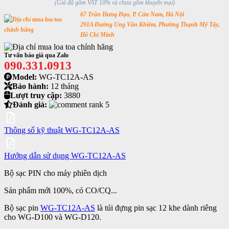
(Giá đã gồm VAT 10% và chưa gồm khuyến mại)
67 Trần Hưng Đạo, P. Cửa Nam, Hà Nội
291A Đường Ung Văn Khiêm, Phường Thạnh Mỹ Tây,
Hỗ Chí Minh
Tư vấn báo giá qua Zalo
090.331.0913
Model:
WG-TC12A-AS
Bảo hành:
12 tháng
Lượt truy cập:
3880
Đánh giá:
Thông số kỹ thuật WG-TC12A-AS
Hướng dẫn sử dụng WG-TC12A-AS
Bộ sạc PIN cho máy phiên dịch
Sản phẩm mới 100%, có CO/CQ...
Bộ sạc pin
WG-TC12A-AS
là túi đựng pin sạc 12 khe dành riêng
cho WG-D100 và WG-D120.