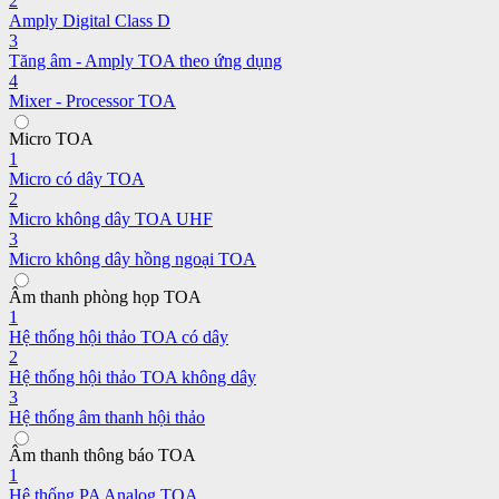
2
Amply Digital Class D
3
Tăng âm - Amply TOA theo ứng dụng
4
Mixer - Processor TOA
Micro TOA
1
Micro có dây TOA
2
Micro không dây TOA UHF
3
Micro không dây hồng ngoại TOA
Âm thanh phòng họp TOA
1
Hệ thống hội thảo TOA có dây
2
Hệ thống hội thảo TOA không dây
3
Hệ thống âm thanh hội thảo
Âm thanh thông báo TOA
1
Hệ thống PA Analog TOA