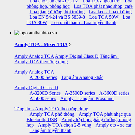
Loa cho Camera - CCTV
Loa TOA ngoài trời
Loa
phòng họp, phòng học
Loa TOA phát nhạc shop, cafe
Loa giảng đường, hội trường
Loa kéo - Loa di động
Loa EN 54-24 và BS 5839-8
Loa TOA 50W
Loa
TOA 30W
Loa phát thanh - Loa truyền thanh
Amply TOA - Mixer TOA
>
Amply Analog TOA
Amply Digital Class D
Tăng âm -
Amply TOA theo ứng dụng
Amply Analog TOA
A-2000 Series
Tăng âm Analog khác
Amply Digital Class D
A-3200D Series
A-3500D series
A-3600D series
A-5000 series
Amply - Tăng âm Prosound
Tăng âm - Amply TOA theo ứng dụng
Amply TOA phổ thông
Amply TOA phát nhạc qua
Bluetooth, USB
Amply lớp học, giảng đường, phòng
họp
Amply TOA chọn 2-5 vùng
Amply oto - xe car
Tăng âm truyền thanh