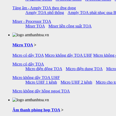
Tăng âm - Amply TOA theo ứng dụng
Amply TOA phổ thông
Amply TOA phát nhạc qua B
Mixer - Processor TOA
Mixer TOA
Mixer liền công suất TOA
Micro TOA
>
Micro có dây TOA
Micro không dây TOA UHF
Micro không
Micro có dây TOA
Micro điện động TOA
Micro điện dung TOA
Micr
Micro không dây TOA UHF
Micro UHF 1 kênh
Micro UHF 2 kênh
Micro cho to
Micro không dây hồng ngoại TOA
Âm thanh phòng họp TOA
>