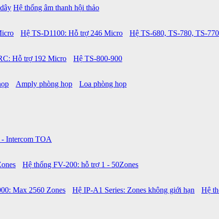
 dây
Hệ thống âm thanh hội thảo
icro
Hệ TS-D1100: Hỗ trợ 246 Micro
Hệ TS-680, TS-780, TS-770
C: Hỗ trợ 192 Micro
Hệ TS-800-900
họp
Amply phòng họp
Loa phòng họp
 - Intercom TOA
Zones
Hệ thống FV-200: hỗ trợ 1 - 50Zones
00: Max 2560 Zones
Hệ IP-A1 Series: Zones không giới hạn
Hệ t