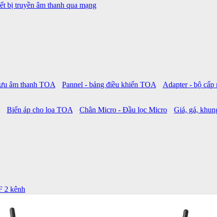
ết bị truyền âm thanh qua mạng
 lưu âm thanh TOA
Pannel - bảng điều khiển TOA
Adapter - bộ cấ
Biến áp cho loa TOA
Chân Micro - Đầu lọc Micro
Giá, gá, khung
 2 kênh