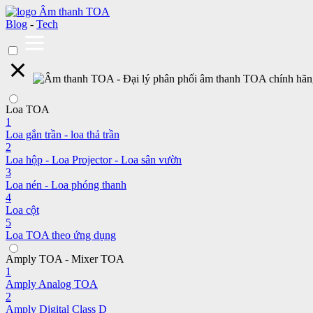
Blog
-
Tech
Loa TOA
1
Loa gắn trần - loa thả trần
2
Loa hộp - Loa Projector - Loa sân vườn
3
Loa nén - Loa phóng thanh
4
Loa cột
5
Loa TOA theo ứng dụng
Amply TOA - Mixer TOA
1
Amply Analog TOA
2
Amply Digital Class D