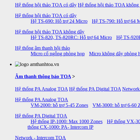
Hệ thống hội thảo TOA có dây
Hệ thống hội thảo TOA không
Hệ thống hội thảo TOA có dây
Hệ TS-690: Hỗ trợ 24 Micro
Hệ TS-790: Hỗ trợ 64 M
Hệ thống hội thảo TOA không dây
Hệ TS-820, TS-820RC: Hỗ trợ 64 Micro
Hệ TS-920R
Hệ thống âm thanh hội thảo
Micro cổ ngỗng phòng họp
Micro không dây phòng 
Âm thanh thông báo TOA
>
Hệ thống PA Analog TOA
Hệ thống PA Digital TOA
Network
Hệ thống PA Analog TOA
VM-2000: hỗ trợ 5-45 Zones
VM-3000: hỗ trợ 6-60 
Hệ thống PA Digital TOA
Hệ thống IP-1000: Max 1000 Zones
Hệ thống VX-30
thống CX-1000: PA- Intercom IP
Network - Intercom TOA