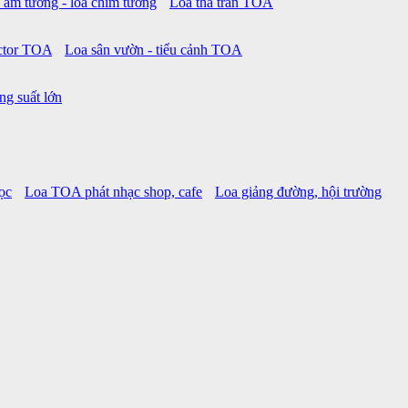
 âm tường - loa chìm tường
Loa thả trần TOA
ctor TOA
Loa sân vườn - tiểu cảnh TOA
ng suất lớn
ọc
Loa TOA phát nhạc shop, cafe
Loa giảng đường, hội trường