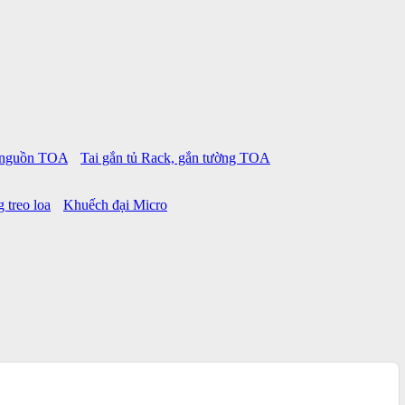
p nguồn TOA
Tai gắn tủ Rack, gắn tường TOA
 treo loa
Khuếch đại Micro