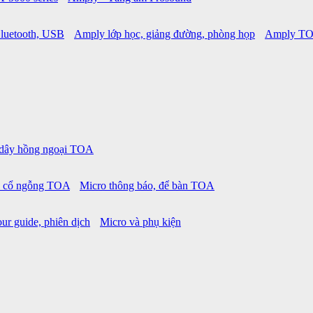
luetooth, USB
Amply lớp học, giảng đường, phòng họp
Amply TO
 dây hồng ngoại TOA
o cổ ngỗng TOA
Micro thông báo, để bàn TOA
ur guide, phiên dịch
Micro và phụ kiện