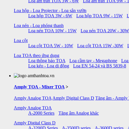
Loa âm trần TOA 3W - 6W
Loa âm trần TOA 9W -
Loa hộp - Loa Projector - Loa sân vườn
Loa hộp TOA 3W - 6W
Loa hộp TOA 9W - 15W
Loa nén - Loa phóng thanh
Loa nén TOA 10W - 15W
Loa nén TOA 20W - 30W
Loa cột
Loa cột TOA 5W - 10W
Loa cột TOA 15W -30W
Loa TOA theo ứng dụng
Loa thông báo TOA
Loa cầm tay - Megaphone
Loa
Loa kéo - Loa di động
Loa EN 54-24 và BS 5839-8
Amply TOA - Mixer TOA
>
Amply Analog TOA
Amply Digital Class D
Tăng âm - Amply
Amply Analog TOA
A-2000 Series
Tăng âm Analog khác
Amply Digital Class D
A-3200D Series
A-3500D series
A-3600D series