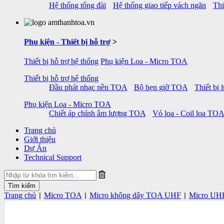
Hệ thống tổng đài
Hệ thống giao tiếp vách ngăn
Thi
Phụ kiện - Thiết bị hỗ trợ
>
Thiết bị hỗ trợ hệ thống
Phụ kiện Loa - Micro TOA
Thiết bị hỗ trợ hệ thống
Đầu phát nhạc nền TOA
Bộ hẹn giờ TOA
Thiết bị
Phụ kiện Loa - Micro TOA
Chiết áp chỉnh âm lượng TOA
Vỏ loa - Coil loa TOA
Trang chủ
Giới thiệu
Dự Án
Technical Support
Trang chủ
Micro TOA
Micro không dây TOA UHF
Micro UHF
|
|
|