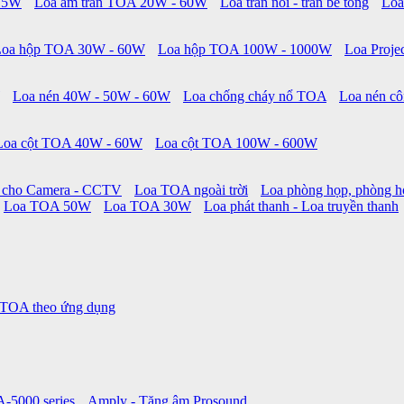
 15W
Loa âm trần TOA 20W - 60W
Loa trần nổi - trần bê tông
Loa
Loa hộp TOA 30W - 60W
Loa hộp TOA 100W - 1000W
Loa Proje
Loa nén 40W - 50W - 60W
Loa chống cháy nổ TOA
Loa nén cô
Loa cột TOA 40W - 60W
Loa cột TOA 100W - 600W
 cho Camera - CCTV
Loa TOA ngoài trời
Loa phòng họp, phòng h
Loa TOA 50W
Loa TOA 30W
Loa phát thanh - Loa truyền thanh
 TOA theo ứng dụng
A-5000 series
Amply - Tăng âm Prosound