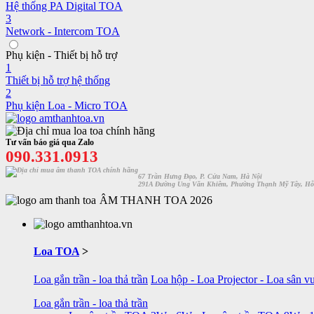
Hệ thống PA Digital TOA
3
Network - Intercom TOA
Phụ kiện - Thiết bị hỗ trợ
1
Thiết bị hỗ trợ hệ thống
2
Phụ kiện Loa - Micro TOA
Tư vấn báo giá qua Zalo
090.331.0913
67 Trần Hưng Đạo, P. Cửa Nam, Hà Nội
291A Đường Ung Văn Khiêm, Phường Thạnh Mỹ Tây, Hỗ
ÂM THANH TOA 2026
Loa TOA
>
Loa gắn trần - loa thả trần
Loa hộp - Loa Projector - Loa sân v
Loa gắn trần - loa thả trần