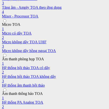
3
Tăng âm - Amply TOA theo ứng dụng
4
Mixer - Processor TOA
Micro TOA
1
Micro có dây TOA
2
Micro không dây TOA UHF
3
Micro không dây hồng ngoại TOA
Âm thanh phòng họp TOA
1
Hệ thống hội thảo TOA có dây
2
Hệ thống hội thảo TOA không dây
3
Hệ thống âm thanh hội thảo
Âm thanh thông báo TOA
1
Hệ thống PA Analog TOA
2