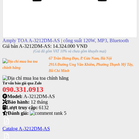
Amply TOA A-3212DM-AS | công suất 120W, MP3, Bluetooth
Giá bán A-3212DM-AS:
14.324.000 VNĐ
(Giá đã gồm VAT 10% và chưa gồm khuyến mại)
67 Trần Hưng Đạo, P. Cửa Nam, Hà Nội
291A Đường Ung Văn Khiêm, Phường Thạnh Mỹ Tây,
Hỗ Chí Minh
Tư vấn báo giá qua Zalo
090.331.0913
Model:
A-3212DM-AS
Bảo hành:
12 tháng
Lượt truy cập:
6132
Đánh giá:
Catalog A-3212DM-AS