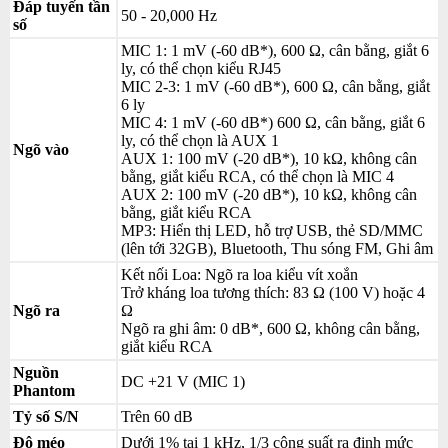
Đáp tuyến tần
50 - 20,000 Hz
số
MIC 1: 1 mV (-60 dB*), 600 Ω, cân bằng, giắt 6
ly, có thể chọn kiểu RJ45
MIC 2-3: 1 mV (-60 dB*), 600 Ω, cân bằng, giắt
6 ly
MIC 4: 1 mV (-60 dB*) 600 Ω, cân bằng, giắt 6
ly, có thể chọn là AUX 1
Ngõ vào
AUX 1: 100 mV (-20 dB*), 10 kΩ, không cân
bằng, giắt kiểu RCA, có thể chọn là MIC 4
AUX 2: 100 mV (-20 dB*), 10 kΩ, không cân
bằng, giắt kiểu RCA
MP3: Hiển thị LED, hỗ trợ USB, thẻ SD/MMC
(lên tới 32GB), Bluetooth, Thu sóng FM, Ghi âm
Kết nối Loa: Ngõ ra loa kiểu vít xoắn
Trở kháng loa tương thích: 83 Ω (100 V) hoặc 4
Ngõ ra
Ω
Ngõ ra ghi âm: 0 dB*, 600 Ω, không cân bằng,
giắt kiểu RCA
Nguồn
DC +21 V (MIC 1)
Phantom
Tỷ số S/N
Trên 60 dB
Độ méo
Dưới 1% tại 1 kHz, 1/3 công suất ra định mức