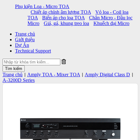
Phụ kiện Loa - Micro TOA
Chiết áp chỉnh âm lượng TOA
Vỏ loa - Coil loa
TOA
Biến áp cho loa TOA
Chân Micro - Đầu lọc
Micro
Giá, gá, khung treo loa
Khuếch đại Micro
Trang chủ
Giới thiệu
Dự Án
Technical Support
Trang chủ
Amply TOA - Mixer TOA
Amply Digital Class D
|
|
|
A-3200D Series