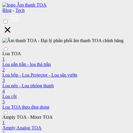
Blog
-
Tech
Loa TOA
1
Loa gắn trần - loa thả trần
2
Loa hộp - Loa Projector - Loa sân vườn
3
Loa nén - Loa phóng thanh
4
Loa cột
5
Loa TOA theo ứng dụng
Amply TOA - Mixer TOA
1
Amply Analog TOA