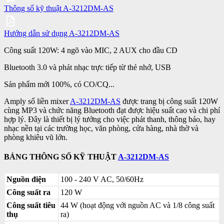
Thông số kỹ thuật A-3212DM-AS
Hướng dẫn sử dụng A-3212DM-AS
Công suất 120W: 4 ngõ vào MIC, 2 AUX cho đầu CD
Bluetooth 3.0 và phát nhạc trực tiếp từ thẻ nhớ, USB
Sản phẩm mới 100%, có CO/CQ...
Amply số liền mixer
A-3212DM-AS
được trang bị công suất 120W
cùng MP3 và chức năng Bluetooth đạt được hiệu suất cao và chi phí
hợp lý. Đây là thiết bị lý tưởng cho việc phát thanh, thông báo, hay
nhạc nền tại các trường học, văn phòng, cửa hàng, nhà thờ và
phòng khiêu vũ lớn.
BẢNG THÔNG SỐ KỸ THUẬT
A-3212DM-AS
Nguồn điện
100 - 240 V AC, 50/60Hz
Công suất ra
120 W
Công suất tiêu
44 W (hoạt động với nguồn AC và 1/8 công suất
thụ
ra)