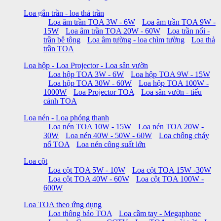
Loa gắn trần - loa thả trần
Loa âm trần TOA 3W - 6W
Loa âm trần TOA 9W -
15W
Loa âm trần TOA 20W - 60W
Loa trần nổi -
trần bê tông
Loa âm tường - loa chìm tường
Loa thả
trần TOA
Loa hộp - Loa Projector - Loa sân vườn
Loa hộp TOA 3W - 6W
Loa hộp TOA 9W - 15W
Loa hộp TOA 30W - 60W
Loa hộp TOA 100W -
1000W
Loa Projector TOA
Loa sân vườn - tiểu
cảnh TOA
Loa nén - Loa phóng thanh
Loa nén TOA 10W - 15W
Loa nén TOA 20W -
30W
Loa nén 40W - 50W - 60W
Loa chống cháy
nổ TOA
Loa nén công suất lớn
Loa cột
Loa cột TOA 5W - 10W
Loa cột TOA 15W -30W
Loa cột TOA 40W - 60W
Loa cột TOA 100W -
600W
Loa TOA theo ứng dụng
Loa thông báo TOA
Loa cầm tay - Megaphone