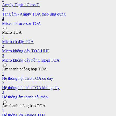
2
Amply Digital Class D
3
Tăng âm - Amply TOA theo ứng dụng
4
Mixer - Processor TOA
Micro TOA
1
Micro có dây TOA
2
Micro không dây TOA UHF
3
Micro không dây hồng ngoại TOA
Âm thanh phòng họp TOA
1
Hệ thống hội thảo TOA có dây
2
Hệ thống hội thảo TOA không dây
3
Hệ thống âm thanh hội thảo
Âm thanh thông báo TOA
1
Hệ thống PA Analog TOA