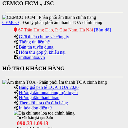
CEMCO HCM ., JSC
CEMCO
- Đại lý phân phối âm thanh TOA chính hãng
67 Trần Hưng Đạo, P. Cửa Nam, Hà Nội
[Bản đồ]
Giới thiệu chung về công ty
Thông tin liên hệ
Bản tin tuyển dụng
Hòm thư góp ý, khiếu nại
amthanhtoa.vn
HỖ TRỢ KHÁCH HÀNG
Bảng giá bán lẻ LOA TOA 2026
Hướng dẫn mua hàng trực tuyến
Hướng dẫn thanh toán
Theo dõi, tra cứu đơn hàng
In hóa đơn điện tử
Tư vấn báo giá qua Zalo
090.331.0913