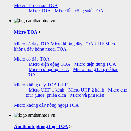
Mixer - Processor TOA
Mixer TOA
Mixer liền công suất TOA
Micro TOA
>
Micro có dây TOA
Micro không dây TOA UHF
Micro
không dây hồng ngoại TOA
Micro có dây TOA
Micro điện động TOA
Micro điện dung TOA
Micro cổ ngỗng TOA
Micro thông báo, để bàn
TOA
Micro không dây TOA UHF
Micro UHF 1 kênh
Micro UHF 2 kênh
Micro cho
tour guide, phiên dịch
Micro và phụ kiện
Micro không dây hồng ngoại TOA
Âm thanh phòng họp TOA
>