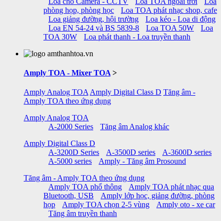
Loa cho Camera - CCTV
Loa TOA ngoài trời
Loa
phòng họp, phòng học
Loa TOA phát nhạc shop, cafe
Loa giảng đường, hội trường
Loa kéo - Loa di động
Loa EN 54-24 và BS 5839-8
Loa TOA 50W
Loa
TOA 30W
Loa phát thanh - Loa truyền thanh
Amply TOA - Mixer TOA
>
Amply Analog TOA
Amply Digital Class D
Tăng âm -
Amply TOA theo ứng dụng
Amply Analog TOA
A-2000 Series
Tăng âm Analog khác
Amply Digital Class D
A-3200D Series
A-3500D series
A-3600D series
A-5000 series
Amply - Tăng âm Prosound
Tăng âm - Amply TOA theo ứng dụng
Amply TOA phổ thông
Amply TOA phát nhạc qua
Bluetooth, USB
Amply lớp học, giảng đường, phòng
họp
Amply TOA chọn 2-5 vùng
Amply oto - xe car
Tăng âm truyền thanh