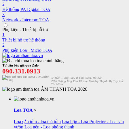
2
Hệ thống PA Digital TOA
3
Network - Intercom TOA
Phụ kiện - Thiết bị hỗ trợ
1
Thiết bị hỗ trợ hệ thống
2
Phụ kiện Loa - Micro TOA
Tư vấn báo giá qua Zalo
090.331.0913
67 Trần Hưng Đạo, P. Cửa Nam, Hà Nội
291A Đường Ung Văn Khiêm, Phường Thạnh Mỹ Tây, Hỗ
Chí Minh
ÂM THANH TOA 2026
Loa TOA
>
Loa gắn trần - loa thả trần
Loa hộp - Loa Projector - Loa sân
vườn
Loa nén - Loa phóng thanh