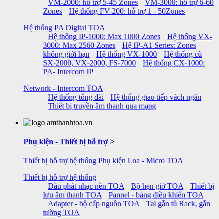
VM-2000: hỗ trợ 5-45 Zones
VM-3000: hỗ trợ 6-60
Zones
Hệ thống FV-200: hỗ trợ 1 - 50Zones
Hệ thống PA Digital TOA
Hệ thống IP-1000: Max 1000 Zones
Hệ thống VX-
3000: Max 2560 Zones
Hệ IP-A1 Series: Zones
không giới hạn
Hệ thống VX-1000
Hệ thống cũ
SX-2000, VX-2000, FS-7000
Hệ thống CX-1000:
PA- Intercom IP
Network - Intercom TOA
Hệ thống tổng đài
Hệ thống giao tiếp vách ngăn
Thiết bị truyền âm thanh qua mạng
Phụ kiện - Thiết bị hỗ trợ
>
Thiết bị hỗ trợ hệ thống
Phụ kiện Loa - Micro TOA
Thiết bị hỗ trợ hệ thống
Đầu phát nhạc nền TOA
Bộ hẹn giờ TOA
Thiết bị
lưu âm thanh TOA
Pannel - bảng điều khiển TOA
Adapter - bộ cấp nguồn TOA
Tai gắn tủ Rack, gắn
tường TOA