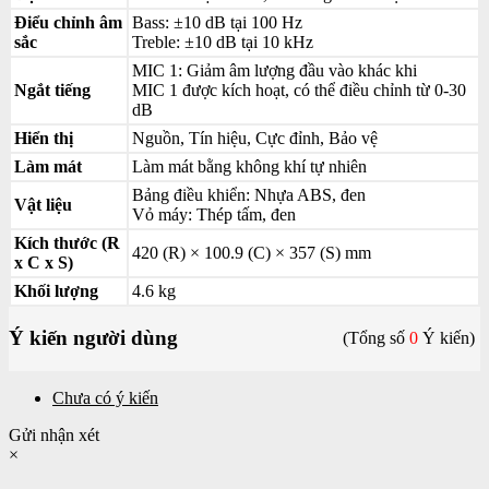
Điểu chỉnh âm
Bass: ±10 dB tại 100 Hz
sắc
Treble: ±10 dB tại 10 kHz
MIC 1: Giảm âm lượng đầu vào khác khi
Ngắt tiếng
MIC 1 được kích hoạt, có thể điều chỉnh từ 0-30
dB
Hiển thị
Nguồn, Tín hiệu, Cực đỉnh, Bảo vệ
Làm mát
Làm mát bằng không khí tự nhiên
Bảng điều khiển: Nhựa ABS, đen
Vật liệu
Vỏ máy: Thép tấm, đen
Kích thước (R
420 (R) × 100.9 (C) × 357 (S) mm
x C x S)
Khối lượng
4.6 kg
Ý kiến người dùng
(Tổng số
0
Ý kiến)
Chưa có ý kiến
Gửi nhận xét
×