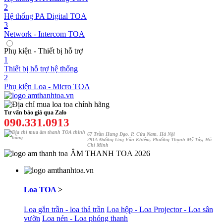
2
Hệ thống PA Digital TOA
3
Network - Intercom TOA
Phụ kiện - Thiết bị hỗ trợ
1
Thiết bị hỗ trợ hệ thống
2
Phụ kiện Loa - Micro TOA
Tư vấn báo giá qua Zalo
090.331.0913
67 Trần Hưng Đạo, P. Cửa Nam, Hà Nội
291A Đường Ung Văn Khiêm, Phường Thạnh Mỹ Tây, Hỗ
Chí Minh
ÂM THANH TOA 2026
Loa TOA
>
Loa gắn trần - loa thả trần
Loa hộp - Loa Projector - Loa sân
vườn
Loa nén - Loa phóng thanh