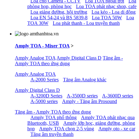
Loa cho Camera - CCTV
Loa TOA ngoài trời
Loa
phòng họp, phòng học
Loa TOA phát nhạc shop, cafe
Loa giảng đường, hội trường
Loa kéo - Loa di động
Loa EN 54-24 và BS 5839-8
Loa TOA 50W
Loa
TOA 30W
Loa phát thanh - Loa truyền thanh
Amply TOA - Mixer TOA
>
Amply Analog TOA
Amply Digital Class D
Tăng âm -
Amply TOA theo ứng dụng
Amply Analog TOA
A-2000 Series
Tăng âm Analog khác
Amply Digital Class D
A-3200D Series
A-3500D series
A-3600D series
A-5000 series
Amply - Tăng âm Prosound
Tăng âm - Amply TOA theo ứng dụng
Amply TOA phổ thông
Amply TOA phát nhạc qua
Bluetooth, USB
Amply lớp học, giảng đường, phòng
họp
Amply TOA chọn 2-5 vùng
Amply oto - xe car
Tăng âm truyền thanh