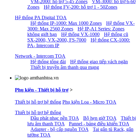
VM-2000: hỗ trợ 5-45 Zones
VM-3000: hỗ trợ 6-60
Zones
Hệ thống FV-200: hỗ trợ 1 - 50Zones
Hệ thống PA Digital TOA
Hệ thống IP-1000: Max 1000 Zones
Hệ thống VX-
3000: Max 2560 Zones
Hệ IP-A1 Series: Zones
không giới hạn
Hệ thống VX-1000
Hệ thống cũ
SX-2000, VX-2000, FS-7000
Hệ thống CX-1000:
PA- Intercom IP
Network - Intercom TOA
Hệ thống tổng đài
Hệ thống giao tiếp vách ngăn
Thiết bị truyền âm thanh qua mạng
Phụ kiện - Thiết bị hỗ trợ
>
Thiết bị hỗ trợ hệ thống
Phụ kiện Loa - Micro TOA
Thiết bị hỗ trợ hệ thống
Đầu phát nhạc nền TOA
Bộ hẹn giờ TOA
Thiết bị
lưu âm thanh TOA
Pannel - bảng điều khiển TOA
Adapter - bộ cấp nguồn TOA
Tai gắn tủ Rack, gắn
tường TOA