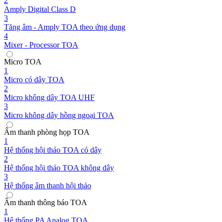
2
Amply Digital Class D
3
Tăng âm - Amply TOA theo ứng dụng
4
Mixer - Processor TOA
Micro TOA
1
Micro có dây TOA
2
Micro không dây TOA UHF
3
Micro không dây hồng ngoại TOA
Âm thanh phòng họp TOA
1
Hệ thống hội thảo TOA có dây
2
Hệ thống hội thảo TOA không dây
3
Hệ thống âm thanh hội thảo
Âm thanh thông báo TOA
1
Hệ thống PA Analog TOA