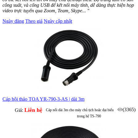
công suất, và cổng USB để kết nối máy tính, dễ dàng thực hiện họp
video trực tuyến qua Zoom, Team, Skype... "
Ngày đăng
Theo giá
Ngày cập nhật
Cáp hội thảo TOA YR-790-3-AS | dài 3m
Liên hệ
(3365)
Giá:
Cáp nối dài 3m cho máy chủ tịch hoặc đại biểu
trong hệ TS-790