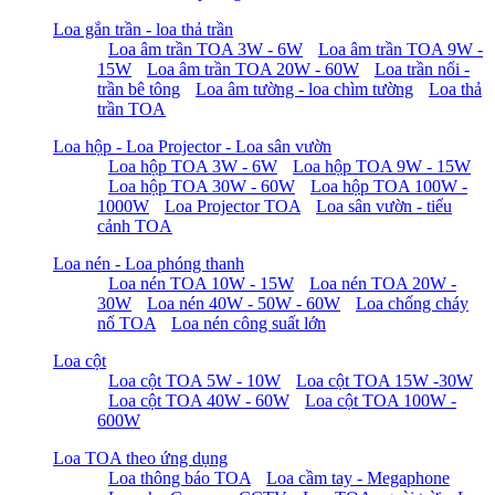
Loa gắn trần - loa thả trần
Loa âm trần TOA 3W - 6W
Loa âm trần TOA 9W -
15W
Loa âm trần TOA 20W - 60W
Loa trần nổi -
trần bê tông
Loa âm tường - loa chìm tường
Loa thả
trần TOA
Loa hộp - Loa Projector - Loa sân vườn
Loa hộp TOA 3W - 6W
Loa hộp TOA 9W - 15W
Loa hộp TOA 30W - 60W
Loa hộp TOA 100W -
1000W
Loa Projector TOA
Loa sân vườn - tiểu
cảnh TOA
Loa nén - Loa phóng thanh
Loa nén TOA 10W - 15W
Loa nén TOA 20W -
30W
Loa nén 40W - 50W - 60W
Loa chống cháy
nổ TOA
Loa nén công suất lớn
Loa cột
Loa cột TOA 5W - 10W
Loa cột TOA 15W -30W
Loa cột TOA 40W - 60W
Loa cột TOA 100W -
600W
Loa TOA theo ứng dụng
Loa thông báo TOA
Loa cầm tay - Megaphone