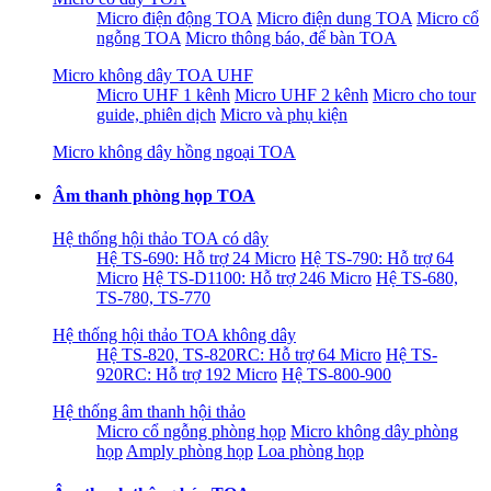
Micro điện động TOA
Micro điện dung TOA
Micro cổ
ngỗng TOA
Micro thông báo, để bàn TOA
Micro không dây TOA UHF
Micro UHF 1 kênh
Micro UHF 2 kênh
Micro cho tour
guide, phiên dịch
Micro và phụ kiện
Micro không dây hồng ngoại TOA
Âm thanh phòng họp TOA
Hệ thống hội thảo TOA có dây
Hệ TS-690: Hỗ trợ 24 Micro
Hệ TS-790: Hỗ trợ 64
Micro
Hệ TS-D1100: Hỗ trợ 246 Micro
Hệ TS-680,
TS-780, TS-770
Hệ thống hội thảo TOA không dây
Hệ TS-820, TS-820RC: Hỗ trợ 64 Micro
Hệ TS-
920RC: Hỗ trợ 192 Micro
Hệ TS-800-900
Hệ thống âm thanh hội thảo
Micro cổ ngỗng phòng họp
Micro không dây phòng
họp
Amply phòng họp
Loa phòng họp