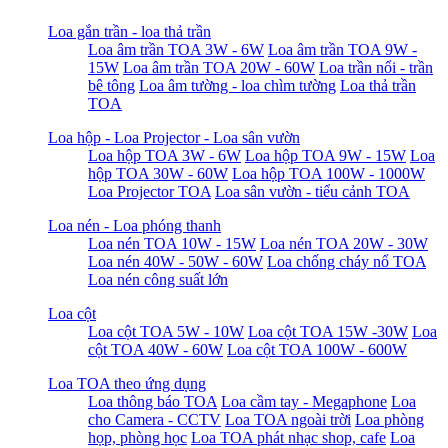
Loa gắn trần - loa thả trần
Loa âm trần TOA 3W - 6W
Loa âm trần TOA 9W -
15W
Loa âm trần TOA 20W - 60W
Loa trần nổi - trần
bê tông
Loa âm tường - loa chìm tường
Loa thả trần
TOA
Loa hộp - Loa Projector - Loa sân vườn
Loa hộp TOA 3W - 6W
Loa hộp TOA 9W - 15W
Loa
hộp TOA 30W - 60W
Loa hộp TOA 100W - 1000W
Loa Projector TOA
Loa sân vườn - tiểu cảnh TOA
Loa nén - Loa phóng thanh
Loa nén TOA 10W - 15W
Loa nén TOA 20W - 30W
Loa nén 40W - 50W - 60W
Loa chống cháy nổ TOA
Loa nén công suất lớn
Loa cột
Loa cột TOA 5W - 10W
Loa cột TOA 15W -30W
Loa
cột TOA 40W - 60W
Loa cột TOA 100W - 600W
Loa TOA theo ứng dụng
Loa thông báo TOA
Loa cầm tay - Megaphone
Loa
cho Camera - CCTV
Loa TOA ngoài trời
Loa phòng
họp, phòng học
Loa TOA phát nhạc shop, cafe
Loa