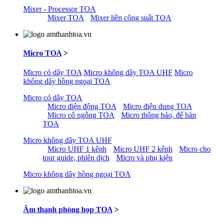
Mixer - Processor TOA
Mixer TOA
Mixer liền công suất TOA
Micro TOA
>
Micro có dây TOA
Micro không dây TOA UHF
Micro
không dây hồng ngoại TOA
Micro có dây TOA
Micro điện động TOA
Micro điện dung TOA
Micro cổ ngỗng TOA
Micro thông báo, để bàn
TOA
Micro không dây TOA UHF
Micro UHF 1 kênh
Micro UHF 2 kênh
Micro cho
tour guide, phiên dịch
Micro và phụ kiện
Micro không dây hồng ngoại TOA
Âm thanh phòng họp TOA
>