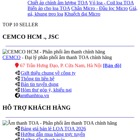
Chiết áp chỉnh âm lượng TOA
Vỏ loa - Coil loa TOA
Biến áp cho loa TOA
Chân Micro - Đầu lọc Micro
Giá,
gá, khung treo loa
Khuếch đại Micro
TOP 10 SELLER
CEMCO HCM ., JSC
CEMCO
- Đại lý phân phối âm thanh TOA chính hãng
67 Trần Hưng Đạo, P. Cửa Nam, Hà Nội
[Bản đồ]
Giới thiệu chung về công ty
Thông tin liên hệ
Bản tin tuyển dụng
Hòm thư góp ý, khiếu nại
amthanhtoa.vn
HỖ TRỢ KHÁCH HÀNG
Bảng giá bán lẻ LOA TOA 2026
Hướng dẫn mua hàng trực tuyến
Hướng dẫn thanh toán