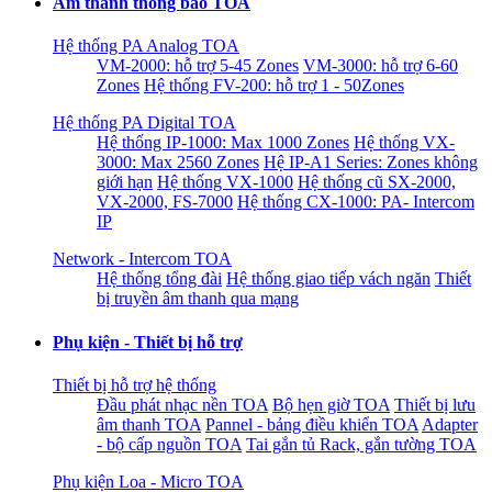
Âm thanh thông báo TOA
Hệ thống PA Analog TOA
VM-2000: hỗ trợ 5-45 Zones
VM-3000: hỗ trợ 6-60
Zones
Hệ thống FV-200: hỗ trợ 1 - 50Zones
Hệ thống PA Digital TOA
Hệ thống IP-1000: Max 1000 Zones
Hệ thống VX-
3000: Max 2560 Zones
Hệ IP-A1 Series: Zones không
giới hạn
Hệ thống VX-1000
Hệ thống cũ SX-2000,
VX-2000, FS-7000
Hệ thống CX-1000: PA- Intercom
IP
Network - Intercom TOA
Hệ thống tổng đài
Hệ thống giao tiếp vách ngăn
Thiết
bị truyền âm thanh qua mạng
Phụ kiện - Thiết bị hỗ trợ
Thiết bị hỗ trợ hệ thống
Đầu phát nhạc nền TOA
Bộ hẹn giờ TOA
Thiết bị lưu
âm thanh TOA
Pannel - bảng điều khiển TOA
Adapter
- bộ cấp nguồn TOA
Tai gắn tủ Rack, gắn tường TOA
Phụ kiện Loa - Micro TOA