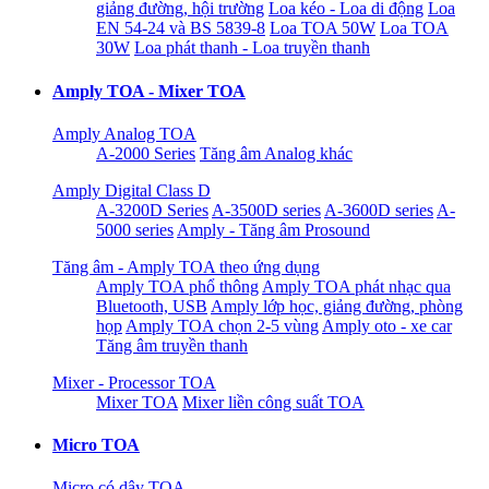
giảng đường, hội trường
Loa kéo - Loa di động
Loa
EN 54-24 và BS 5839-8
Loa TOA 50W
Loa TOA
30W
Loa phát thanh - Loa truyền thanh
Amply TOA - Mixer TOA
Amply Analog TOA
A-2000 Series
Tăng âm Analog khác
Amply Digital Class D
A-3200D Series
A-3500D series
A-3600D series
A-
5000 series
Amply - Tăng âm Prosound
Tăng âm - Amply TOA theo ứng dụng
Amply TOA phổ thông
Amply TOA phát nhạc qua
Bluetooth, USB
Amply lớp học, giảng đường, phòng
họp
Amply TOA chọn 2-5 vùng
Amply oto - xe car
Tăng âm truyền thanh
Mixer - Processor TOA
Mixer TOA
Mixer liền công suất TOA
Micro TOA
Micro có dây TOA