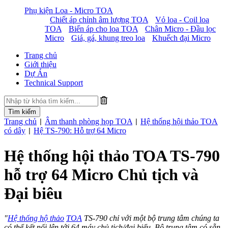
Phụ kiện Loa - Micro TOA
Chiết áp chỉnh âm lượng TOA
Vỏ loa - Coil loa
TOA
Biến áp cho loa TOA
Chân Micro - Đầu lọc
Micro
Giá, gá, khung treo loa
Khuếch đại Micro
Trang chủ
Giới thiệu
Dự Án
Technical Support
Trang chủ
Âm thanh phòng họp TOA
Hệ thống hội thảo TOA
|
|
có dây
Hệ TS-790: Hỗ trợ 64 Micro
|
Hệ thống hội thảo TOA TS-790
hỗ trợ 64 Micro Chủ tịch và
Đại biêu
"
Hệ thống hộ thảo
TOA
TS-790 chỉ với một bộ trung tâm chúng ta
có thể kết nối lên tới 64 máy chủ tịch/đại biểu. Bộ trung tâm có sẵn