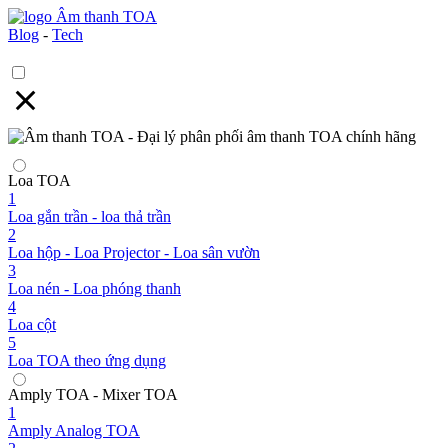
Blog
-
Tech
Loa TOA
1
Loa gắn trần - loa thả trần
2
Loa hộp - Loa Projector - Loa sân vườn
3
Loa nén - Loa phóng thanh
4
Loa cột
5
Loa TOA theo ứng dụng
Amply TOA - Mixer TOA
1
Amply Analog TOA