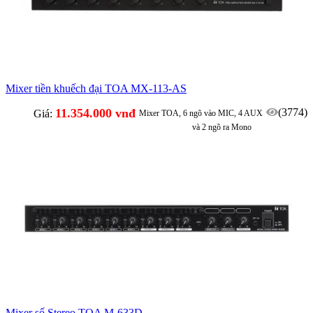
Mixer tiền khuếch đại TOA MX-113-AS
11.354.000 vnđ
(3774)
Giá:
Mixer TOA, 6 ngõ vào MIC, 4 AUX
và 2 ngõ ra Mono
Mixer số Stereo TOA M-633D