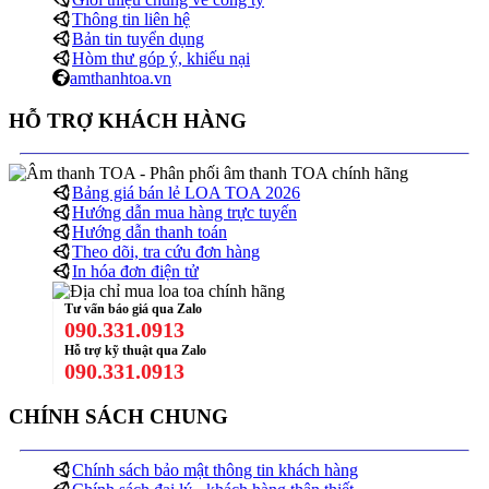
Thông tin liên hệ
Bản tin tuyển dụng
Hòm thư góp ý, khiếu nại
amthanhtoa.vn
HỖ TRỢ KHÁCH HÀNG
Bảng giá bán lẻ LOA TOA 2026
Hướng dẫn mua hàng trực tuyến
Hướng dẫn thanh toán
Theo dõi, tra cứu đơn hàng
In hóa đơn điện tử
Tư vấn báo giá qua Zalo
090.331.0913
Hỗ trợ kỹ thuật qua Zalo
090.331.0913
CHÍNH SÁCH CHUNG
Chính sách bảo mật thông tin khách hàng