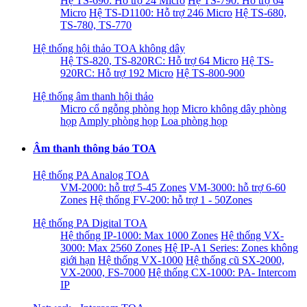
Hệ TS-690: Hỗ trợ 24 Micro
Hệ TS-790: Hỗ trợ 64
Micro
Hệ TS-D1100: Hỗ trợ 246 Micro
Hệ TS-680,
TS-780, TS-770
Hệ thống hội thảo TOA không dây
Hệ TS-820, TS-820RC: Hỗ trợ 64 Micro
Hệ TS-
920RC: Hỗ trợ 192 Micro
Hệ TS-800-900
Hệ thống âm thanh hội thảo
Micro cổ ngỗng phòng họp
Micro không dây phòng
họp
Amply phòng họp
Loa phòng họp
Âm thanh thông báo TOA
Hệ thống PA Analog TOA
VM-2000: hỗ trợ 5-45 Zones
VM-3000: hỗ trợ 6-60
Zones
Hệ thống FV-200: hỗ trợ 1 - 50Zones
Hệ thống PA Digital TOA
Hệ thống IP-1000: Max 1000 Zones
Hệ thống VX-
3000: Max 2560 Zones
Hệ IP-A1 Series: Zones không
giới hạn
Hệ thống VX-1000
Hệ thống cũ SX-2000,
VX-2000, FS-7000
Hệ thống CX-1000: PA- Intercom
IP