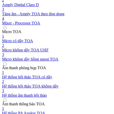
2
Amply Digital Class D
3
Tăng âm - Amply TOA theo ứng dụng
4
Mixer - Processor TOA
Micro TOA
1
Micro có dây TOA
2
Micro không dây TOA UHF
3
Micro không dây hồng ngoại TOA
Âm thanh phòng họp TOA
1
Hệ thống hội thảo TOA có dây
2
Hệ thống hội thảo TOA không dây
3
Hệ thống âm thanh hội thảo
Âm thanh thông báo TOA
1
Hệ thống PA Analog TOA