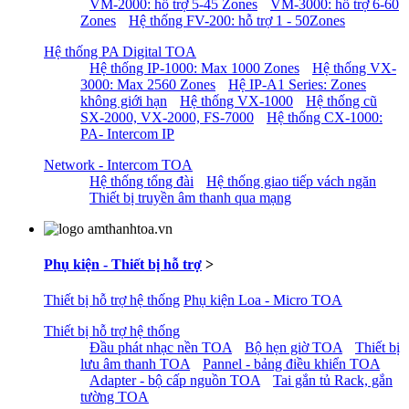
VM-2000: hỗ trợ 5-45 Zones
VM-3000: hỗ trợ 6-60
Zones
Hệ thống FV-200: hỗ trợ 1 - 50Zones
Hệ thống PA Digital TOA
Hệ thống IP-1000: Max 1000 Zones
Hệ thống VX-
3000: Max 2560 Zones
Hệ IP-A1 Series: Zones
không giới hạn
Hệ thống VX-1000
Hệ thống cũ
SX-2000, VX-2000, FS-7000
Hệ thống CX-1000:
PA- Intercom IP
Network - Intercom TOA
Hệ thống tổng đài
Hệ thống giao tiếp vách ngăn
Thiết bị truyền âm thanh qua mạng
Phụ kiện - Thiết bị hỗ trợ
>
Thiết bị hỗ trợ hệ thống
Phụ kiện Loa - Micro TOA
Thiết bị hỗ trợ hệ thống
Đầu phát nhạc nền TOA
Bộ hẹn giờ TOA
Thiết bị
lưu âm thanh TOA
Pannel - bảng điều khiển TOA
Adapter - bộ cấp nguồn TOA
Tai gắn tủ Rack, gắn
tường TOA