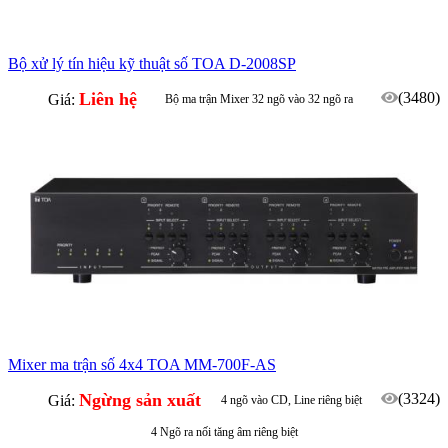
Bộ xử lý tín hiệu kỹ thuật số TOA D-2008SP
Liên hệ
(3480)
Giá:
Bộ ma trận Mixer 32 ngõ vào 32 ngõ ra
Mixer ma trận số 4x4 TOA MM-700F-AS
Ngừng sản xuất
(3324)
Giá:
4 ngõ vào CD, Line riêng biệt
4 Ngõ ra nối tăng âm riêng biệt