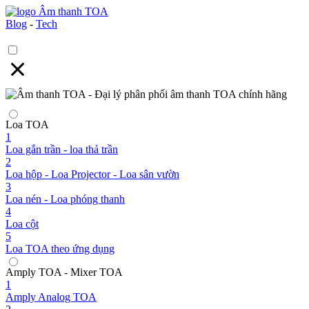
Blog
-
Tech
Loa TOA
1
Loa gắn trần - loa thả trần
2
Loa hộp - Loa Projector - Loa sân vườn
3
Loa nén - Loa phóng thanh
4
Loa cột
5
Loa TOA theo ứng dụng
Amply TOA - Mixer TOA
1
Amply Analog TOA