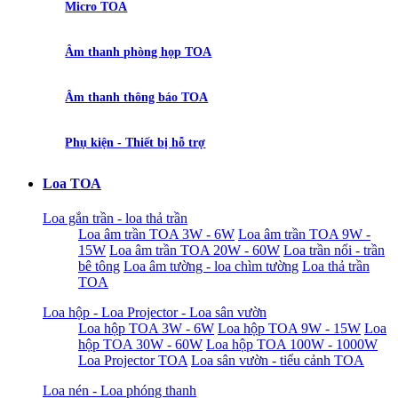
Micro TOA
Âm thanh phòng họp TOA
Âm thanh thông báo TOA
Phụ kiện - Thiết bị hỗ trợ
Loa TOA
Loa gắn trần - loa thả trần
Loa âm trần TOA 3W - 6W
Loa âm trần TOA 9W -
15W
Loa âm trần TOA 20W - 60W
Loa trần nổi - trần
bê tông
Loa âm tường - loa chìm tường
Loa thả trần
TOA
Loa hộp - Loa Projector - Loa sân vườn
Loa hộp TOA 3W - 6W
Loa hộp TOA 9W - 15W
Loa
hộp TOA 30W - 60W
Loa hộp TOA 100W - 1000W
Loa Projector TOA
Loa sân vườn - tiểu cảnh TOA
Loa nén - Loa phóng thanh