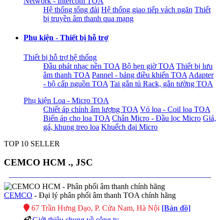
Network - Intercom TOA
Hệ thống tổng đài
Hệ thống giao tiếp vách ngăn
Thiết
bị truyền âm thanh qua mạng
Phụ kiện - Thiết bị hỗ trợ
Thiết bị hỗ trợ hệ thống
Đầu phát nhạc nền TOA
Bộ hẹn giờ TOA
Thiết bị lưu
âm thanh TOA
Pannel - bảng điều khiển TOA
Adapter
- bộ cấp nguồn TOA
Tai gắn tủ Rack, gắn tường TOA
Phụ kiện Loa - Micro TOA
Chiết áp chỉnh âm lượng TOA
Vỏ loa - Coil loa TOA
Biến áp cho loa TOA
Chân Micro - Đầu lọc Micro
Giá,
gá, khung treo loa
Khuếch đại Micro
TOP 10 SELLER
CEMCO HCM ., JSC
CEMCO
- Đại lý phân phối âm thanh TOA chính hãng
67 Trần Hưng Đạo, P. Cửa Nam, Hà Nội
[Bản đồ]
Giới thiệu chung về công ty