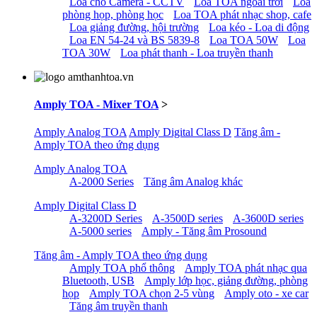
Loa cho Camera - CCTV
Loa TOA ngoài trời
Loa
phòng họp, phòng học
Loa TOA phát nhạc shop, cafe
Loa giảng đường, hội trường
Loa kéo - Loa di động
Loa EN 54-24 và BS 5839-8
Loa TOA 50W
Loa
TOA 30W
Loa phát thanh - Loa truyền thanh
Amply TOA - Mixer TOA
>
Amply Analog TOA
Amply Digital Class D
Tăng âm -
Amply TOA theo ứng dụng
Amply Analog TOA
A-2000 Series
Tăng âm Analog khác
Amply Digital Class D
A-3200D Series
A-3500D series
A-3600D series
A-5000 series
Amply - Tăng âm Prosound
Tăng âm - Amply TOA theo ứng dụng
Amply TOA phổ thông
Amply TOA phát nhạc qua
Bluetooth, USB
Amply lớp học, giảng đường, phòng
họp
Amply TOA chọn 2-5 vùng
Amply oto - xe car
Tăng âm truyền thanh