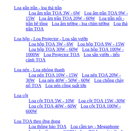
Loa gắn trần - loa thả trần
Loa âm trần TOA 3W - 6W
Loa âm trần TOA 9W -
15W
Loa âm trần TOA 20W - 60W
Loa trần nổi -
trần bê tông
Loa âm tường - loa chìm tường
Loa thả
trần TOA
Loa hộp - Loa Projector - Loa sân vườn
Loa hộp TOA 3W - 6W
Loa hộp TOA 9W - 15W
Loa hộp TOA 30W - 60W
Loa hộp TOA 100W -
1000W
Loa Projector TOA
Loa sân vườn - tiểu
cảnh TOA
Loa nén - Loa phóng thanh
Loa nén TOA 10W - 15W
Loa nén TOA 20W -
30W
Loa nén 40W - 50W - 60W
Loa chống cháy
nổ TOA
Loa nén công suất lớn
Loa cột
Loa cột TOA 5W - 10W
Loa cột TOA 15W -30W
Loa cột TOA 40W - 60W
Loa cột TOA 100W -
600W
Loa TOA theo ứng dụng
Loa thông báo TOA
Loa cầm tay - Megaphone