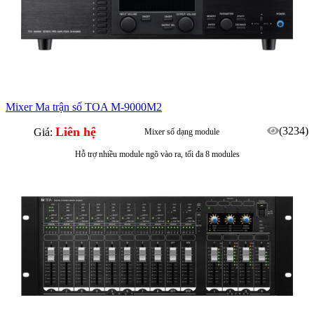
Mixer Ma trận số TOA M-9000M2
Liên hệ
(3234)
Giá:
Mixer số dạng module
Hỗ trợ nhiều module ngõ vào ra, tối đa 8 modules