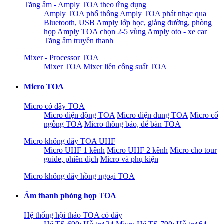
Tăng âm - Amply TOA theo ứng dụng
Amply TOA phổ thông
Amply TOA phát nhạc qua
Bluetooth, USB
Amply lớp học, giảng đường, phòng
họp
Amply TOA chọn 2-5 vùng
Amply oto - xe car
Tăng âm truyền thanh
Mixer - Processor TOA
Mixer TOA
Mixer liền công suất TOA
Micro TOA
Micro có dây TOA
Micro điện động TOA
Micro điện dung TOA
Micro cổ
ngỗng TOA
Micro thông báo, để bàn TOA
Micro không dây TOA UHF
Micro UHF 1 kênh
Micro UHF 2 kênh
Micro cho tour
guide, phiên dịch
Micro và phụ kiện
Micro không dây hồng ngoại TOA
Âm thanh phòng họp TOA
Hệ thống hội thảo TOA có dây