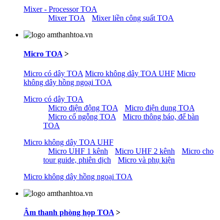
Mixer - Processor TOA
Mixer TOA
Mixer liền công suất TOA
Micro TOA
>
Micro có dây TOA
Micro không dây TOA UHF
Micro
không dây hồng ngoại TOA
Micro có dây TOA
Micro điện động TOA
Micro điện dung TOA
Micro cổ ngỗng TOA
Micro thông báo, để bàn
TOA
Micro không dây TOA UHF
Micro UHF 1 kênh
Micro UHF 2 kênh
Micro cho
tour guide, phiên dịch
Micro và phụ kiện
Micro không dây hồng ngoại TOA
Âm thanh phòng họp TOA
>