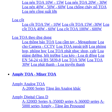
Loa nén TOA 10W - 15W
Loa nén TOA 20W - 30W
Loa nén 40W - 50W - 60W
Loa chống cháy nổ TOA
Loa nén công suất lớn
Loa cột
Loa cột TOA 5W - 10W
Loa cột TOA 15W -30W
Loa
cột TOA 40W - 60W
Loa cột TOA 100W - 600W
Loa TOA theo ứng dụng
Loa thông báo TOA
Loa cầm tay - Megaphone
Loa
cho Camera - CCTV
Loa TOA ngoài trời
Loa phòng
họp, phòng học
Loa TOA phát nhạc shop, cafe
Loa
giảng đường, hội trường
Loa kéo - Loa di động
Loa
EN 54-24 và BS 5839-8
Loa TOA 50W
Loa TOA
30W
Loa phát thanh - Loa truyền thanh
Amply TOA - Mixer TOA
Amply Analog TOA
A-2000 Series
Tăng âm Analog khác
Amply Digital Class D
A-3200D Series
A-3500D series
A-3600D series
A-
5000 series
Amply - Tăng âm Prosound