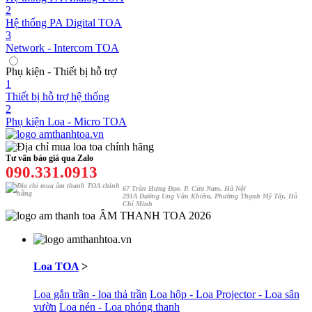
2
Hệ thống PA Digital TOA
3
Network - Intercom TOA
Phụ kiện - Thiết bị hỗ trợ
1
Thiết bị hỗ trợ hệ thống
2
Phụ kiện Loa - Micro TOA
Tư vấn báo giá qua Zalo
090.331.0913
67 Trần Hưng Đạo, P. Cửa Nam, Hà Nội
291A Đường Ung Văn Khiêm, Phường Thạnh Mỹ Tây, Hỗ
Chí Minh
ÂM THANH TOA 2026
Loa TOA
>
Loa gắn trần - loa thả trần
Loa hộp - Loa Projector - Loa sân
vườn
Loa nén - Loa phóng thanh