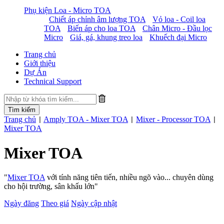
Phụ kiện Loa - Micro TOA
Chiết áp chỉnh âm lượng TOA
Vỏ loa - Coil loa
TOA
Biến áp cho loa TOA
Chân Micro - Đầu lọc
Micro
Giá, gá, khung treo loa
Khuếch đại Micro
Trang chủ
Giới thiệu
Dự Án
Technical Support
Trang chủ
Amply TOA - Mixer TOA
Mixer - Processor TOA
|
|
|
Mixer TOA
Mixer TOA
"
Mixer TOA
với tính năng tiên tiến, nhiều ngõ vào... chuyên dùng
cho hội trường, sân khấu lớn"
Ngày đăng
Theo giá
Ngày cập nhật