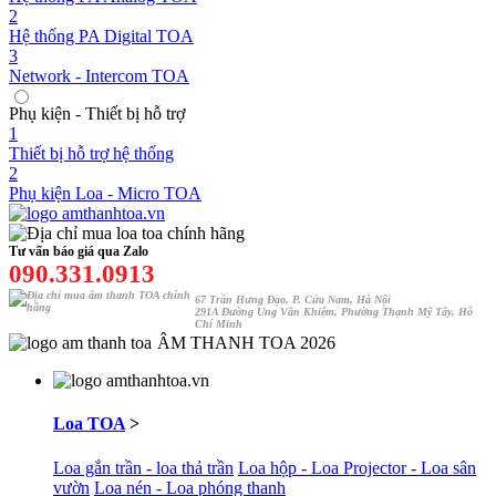
2
Hệ thống PA Digital TOA
3
Network - Intercom TOA
Phụ kiện - Thiết bị hỗ trợ
1
Thiết bị hỗ trợ hệ thống
2
Phụ kiện Loa - Micro TOA
Tư vấn báo giá qua Zalo
090.331.0913
67 Trần Hưng Đạo, P. Cửa Nam, Hà Nội
291A Đường Ung Văn Khiêm, Phường Thạnh Mỹ Tây, Hỗ
Chí Minh
ÂM THANH TOA 2026
Loa TOA
>
Loa gắn trần - loa thả trần
Loa hộp - Loa Projector - Loa sân
vườn
Loa nén - Loa phóng thanh