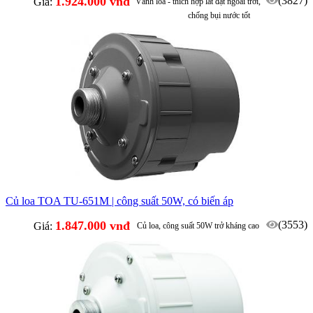
1.924.000 vnđ
(3827)
Giá:
Vành loa - thích hợp lắt đặt ngoài trời,
chống bụi nước tốt
Củ loa TOA TU-651M | công suất 50W, có biến áp
1.847.000 vnđ
(3553)
Giá:
Củ loa, công suất 50W trở kháng cao