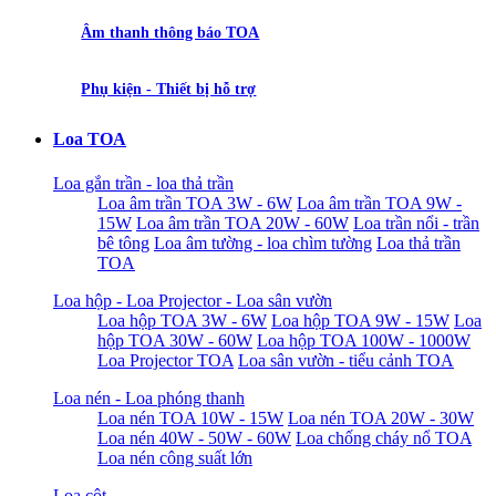
Âm thanh thông báo TOA
Phụ kiện - Thiết bị hỗ trợ
Loa TOA
Loa gắn trần - loa thả trần
Loa âm trần TOA 3W - 6W
Loa âm trần TOA 9W -
15W
Loa âm trần TOA 20W - 60W
Loa trần nổi - trần
bê tông
Loa âm tường - loa chìm tường
Loa thả trần
TOA
Loa hộp - Loa Projector - Loa sân vườn
Loa hộp TOA 3W - 6W
Loa hộp TOA 9W - 15W
Loa
hộp TOA 30W - 60W
Loa hộp TOA 100W - 1000W
Loa Projector TOA
Loa sân vườn - tiểu cảnh TOA
Loa nén - Loa phóng thanh
Loa nén TOA 10W - 15W
Loa nén TOA 20W - 30W
Loa nén 40W - 50W - 60W
Loa chống cháy nổ TOA
Loa nén công suất lớn
Loa cột