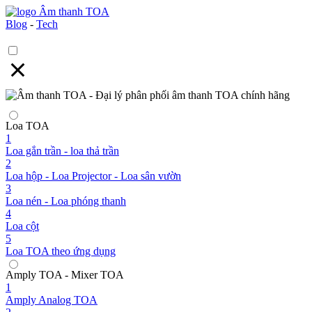
Blog
-
Tech
Loa TOA
1
Loa gắn trần - loa thả trần
2
Loa hộp - Loa Projector - Loa sân vườn
3
Loa nén - Loa phóng thanh
4
Loa cột
5
Loa TOA theo ứng dụng
Amply TOA - Mixer TOA
1
Amply Analog TOA