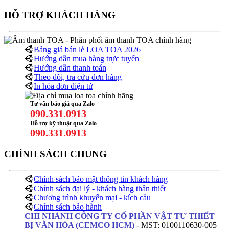
HỖ TRỢ KHÁCH HÀNG
Bảng giá bán lẻ LOA TOA 2026
Hướng dẫn mua hàng trực tuyến
Hướng dẫn thanh toán
Theo dõi, tra cứu đơn hàng
In hóa đơn điện tử
Tư vấn báo giá qua Zalo
090.331.0913
Hỗ trợ kỹ thuật qua Zalo
090.331.0913
CHÍNH SÁCH CHUNG
Chính sách bảo mật thông tin khách hàng
Chính sách đại lý - khách hàng thân thiết
Chương trình khuyến mại - kích cầu
Chính sách bảo hành
CHI NHÁNH CÔNG TY CỔ PHẦN VẬT TƯ THIẾT
BỊ VĂN HÓA (CEMCO HCM)
- MST: 0100110630-005