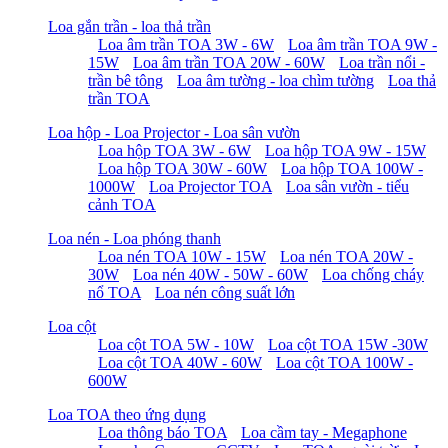
Loa gắn trần - loa thả trần
Loa âm trần TOA 3W - 6W
Loa âm trần TOA 9W -
15W
Loa âm trần TOA 20W - 60W
Loa trần nổi -
trần bê tông
Loa âm tường - loa chìm tường
Loa thả
trần TOA
Loa hộp - Loa Projector - Loa sân vườn
Loa hộp TOA 3W - 6W
Loa hộp TOA 9W - 15W
Loa hộp TOA 30W - 60W
Loa hộp TOA 100W -
1000W
Loa Projector TOA
Loa sân vườn - tiểu
cảnh TOA
Loa nén - Loa phóng thanh
Loa nén TOA 10W - 15W
Loa nén TOA 20W -
30W
Loa nén 40W - 50W - 60W
Loa chống cháy
nổ TOA
Loa nén công suất lớn
Loa cột
Loa cột TOA 5W - 10W
Loa cột TOA 15W -30W
Loa cột TOA 40W - 60W
Loa cột TOA 100W -
600W
Loa TOA theo ứng dụng
Loa thông báo TOA
Loa cầm tay - Megaphone