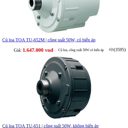
Củ loa TOA TU-652M | công suất 50W, có biến áp
1.647.000 vnđ
(3595)
Giá:
Củ loa, công suất 50W có biến áp
Củ loa TOA TU-651 | công suất 50W, không biến áp