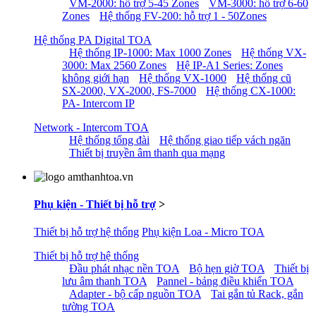
VM-2000: hỗ trợ 5-45 Zones
VM-3000: hỗ trợ 6-60
Zones
Hệ thống FV-200: hỗ trợ 1 - 50Zones
Hệ thống PA Digital TOA
Hệ thống IP-1000: Max 1000 Zones
Hệ thống VX-
3000: Max 2560 Zones
Hệ IP-A1 Series: Zones
không giới hạn
Hệ thống VX-1000
Hệ thống cũ
SX-2000, VX-2000, FS-7000
Hệ thống CX-1000:
PA- Intercom IP
Network - Intercom TOA
Hệ thống tổng đài
Hệ thống giao tiếp vách ngăn
Thiết bị truyền âm thanh qua mạng
Phụ kiện - Thiết bị hỗ trợ
>
Thiết bị hỗ trợ hệ thống
Phụ kiện Loa - Micro TOA
Thiết bị hỗ trợ hệ thống
Đầu phát nhạc nền TOA
Bộ hẹn giờ TOA
Thiết bị
lưu âm thanh TOA
Pannel - bảng điều khiển TOA
Adapter - bộ cấp nguồn TOA
Tai gắn tủ Rack, gắn
tường TOA