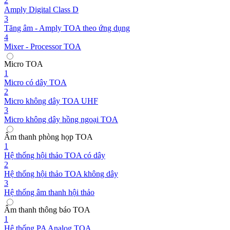
2
Amply Digital Class D
3
Tăng âm - Amply TOA theo ứng dụng
4
Mixer - Processor TOA
Micro TOA
1
Micro có dây TOA
2
Micro không dây TOA UHF
3
Micro không dây hồng ngoại TOA
Âm thanh phòng họp TOA
1
Hệ thống hội thảo TOA có dây
2
Hệ thống hội thảo TOA không dây
3
Hệ thống âm thanh hội thảo
Âm thanh thông báo TOA
1
Hệ thống PA Analog TOA