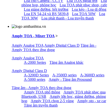
Loa cho Camera - CCTV
Loa TOA ngoài trời
Loa
phòng họp, phòng học
Loa TOA phát nhạc shop, cafe
Loa giảng đường, hội trường
Loa kéo - Loa di động
Loa EN 54-24 và BS 5839-8
Loa TOA 50W
Loa
TOA 30W
Loa phát thanh - Loa truyền thanh
Amply TOA - Mixer TOA
>
Amply Analog TOA
Amply Digital Class D
Tăng âm -
Amply TOA theo ứng dụng
Amply Analog TOA
A-2000 Series
Tăng âm Analog khác
Amply Digital Class D
A-3200D Series
A-3500D series
A-3600D series
A-5000 series
Amply - Tăng âm Prosound
Tăng âm - Amply TOA theo ứng dụng
Amply TOA phổ thông
Amply TOA phát nhạc qua
Bluetooth, USB
Amply lớp học, giảng đường, phòng
họp
Amply TOA chọn 2-5 vùng
Amply oto - xe car
Tăng âm truyền thanh