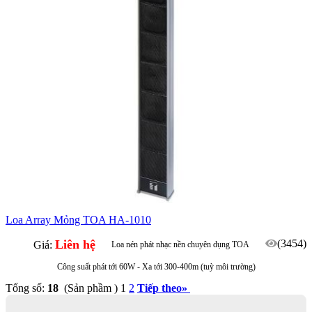
Loa Array Mỏng TOA HA-1010
Liên hệ
(3454)
Giá:
Loa nén phát nhạc nền chuyên dụng TOA
Công suất phát tới 60W - Xa tới 300-400m (tuỳ môi trường)
Tổng số:
18
(Sản phầm )
1
2
Tiếp theo
»