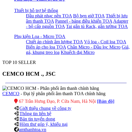
Thiết bị hỗ trợ hệ thống
Đầu phát nhạc nền TOA
Bộ hẹn giờ TOA
Thiết bị lưu
âm thanh TOA
Pannel - bảng điều khiển TOA
Adapter
- bộ cấp nguồn TOA
Tai gắn tủ Rack, gắn tường TOA
Phụ kiện Loa - Micro TOA
Chiết áp chỉnh âm lượng TOA
Vỏ loa - Coil loa TOA
Biến áp cho loa TOA
Chân Micro - Đầu lọc Micro
Giá,
gá, khung treo loa
Khuếch đại Micro
TOP 10 SELLER
CEMCO HCM ., JSC
CEMCO
- Đại lý phân phối âm thanh TOA chính hãng
67 Trần Hưng Đạo, P. Cửa Nam, Hà Nội
[Bản đồ]
Giới thiệu chung về công ty
Thông tin liên hệ
Bản tin tuyển dụng
Hòm thư góp ý, khiếu nại
amthanhtoa.vn