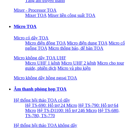
Tăng âm truyền thanh
Mixer - Processor TOA
Mixer TOA
Mixer liền công suất TOA
Micro TOA
Micro có dây TOA
Micro điện động TOA
Micro điện dung TOA
Micro cổ
ngỗng TOA
Micro thông báo, để bàn TOA
Micro không dây TOA UHF
Micro UHF 1 kênh
Micro UHF 2 kênh
Micro cho tour
guide, phiên dịch
Micro và phụ kiện
Micro không dây hồng ngoại TOA
Âm thanh phòng họp TOA
Hệ thống hội thảo TOA có dây
Hệ TS-690: Hỗ trợ 24 Micro
Hệ TS-790: Hỗ trợ 64
Micro
Hệ TS-D1100: Hỗ trợ 246 Micro
Hệ TS-680,
TS-780, TS-770
Hệ thống hội thảo TOA không dây