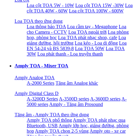
Loa cột TOA 5W - 10W
Loa cột TOA 15W -30W
Loa
cột TOA 40W - 60W
Loa cột TOA 100W - 600W
Loa TOA theo ứng dụng
Loa thông báo TOA
Loa cầm tay - Megaphone
Loa
cho Camera - CCTV
Loa TOA ngoài trời
Loa phòng
họp, phòng học
Loa TOA phát nhạc shop, cafe
Loa
giảng đường, hội trường
Loa kéo - Loa di động
Loa
EN 54-24 và BS 5839-8
Loa TOA 50W
Loa TOA
30W
Loa phát thanh - Loa truyền thanh
Amply TOA - Mixer TOA
Amply Analog TOA
A-2000 Series
Tăng âm Analog khác
Amply Digital Class D
A-3200D Series
A-3500D series
A-3600D series
A-
5000 series
Amply - Tăng âm Prosound
Tăng âm - Amply TOA theo ứng dụng
Amply TOA phổ thông
Amply TOA phát nhạc qua
Bluetooth, USB
Amply lớp học, giảng đường, phòng
họp
Amply TOA chọn 2-5 vùng
Amply oto - xe car