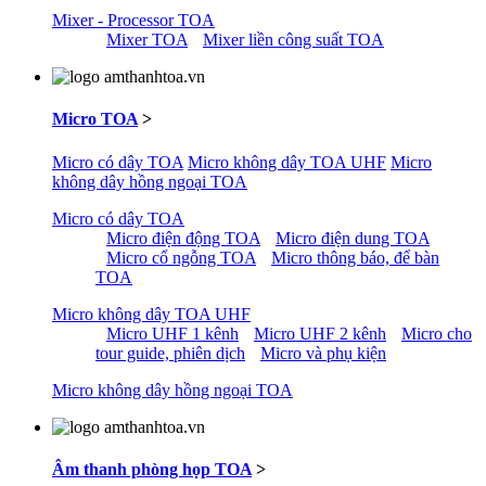
Mixer - Processor TOA
Mixer TOA
Mixer liền công suất TOA
Micro TOA
>
Micro có dây TOA
Micro không dây TOA UHF
Micro
không dây hồng ngoại TOA
Micro có dây TOA
Micro điện động TOA
Micro điện dung TOA
Micro cổ ngỗng TOA
Micro thông báo, để bàn
TOA
Micro không dây TOA UHF
Micro UHF 1 kênh
Micro UHF 2 kênh
Micro cho
tour guide, phiên dịch
Micro và phụ kiện
Micro không dây hồng ngoại TOA
Âm thanh phòng họp TOA
>