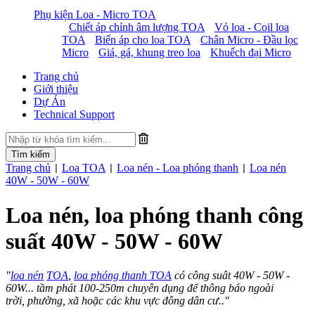
Phụ kiện Loa - Micro TOA
Chiết áp chỉnh âm lượng TOA
Vỏ loa - Coil loa
TOA
Biến áp cho loa TOA
Chân Micro - Đầu lọc
Micro
Giá, gá, khung treo loa
Khuếch đại Micro
Trang chủ
Giới thiệu
Dự Án
Technical Support
Trang chủ
Loa TOA
Loa nén - Loa phóng thanh
Loa nén
|
|
|
40W - 50W - 60W
Loa nén, loa phóng thanh công
suất 40W - 50W - 60W
"
loa nén
TOA
,
loa phóng thanh TOA
có công suât 40W - 50W -
60W... tầm phát 100-250m chuyên dụng để thông báo ngoài
trời, phường, xã hoặc các khu vực đông dân cư.."