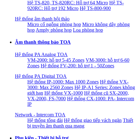
Hệ TS-820, TS-820RC: Hỗ trợ 64 Micro
Hệ TS-
920RC: Hỗ trợ 192 Micro
Hệ TS-800-900
Hệ thống âm thanh hội thảo
Micro cổ ngỗng phòng họp
Micro không dây phòng
họp
Amply phòng họp
Loa phòng họp
Âm thanh thông báo TOA
Hệ thống PA Analog TOA
VM-2000: hỗ trợ 5-45 Zones
VM-3000: hỗ trợ 6-60
Zones
Hệ thống FV-200: hỗ trợ 1 - 50Zones
Hệ thống PA Digital TOA
Hệ thống IP-1000: Max 1000 Zones
Hệ thống VX-
3000: Max 2560 Zones
Hệ IP-A1 Series: Zones không
giới hạn
Hệ thống VX-1000
Hệ thống cũ SX-2000,
VX-2000, FS-7000
Hệ thống CX-1000: PA- Intercom
IP
Network - Intercom TOA
Hệ thống tổng đài
Hệ thống giao tiếp vách ngăn
Thiết
bị truyền âm thanh qua mạng
Phụ kiện - Thiết bị hỗ trợ